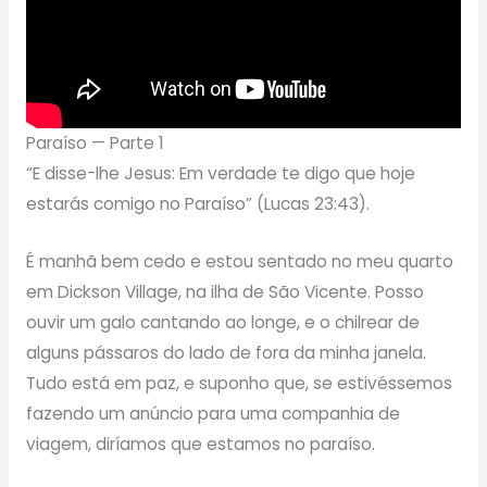
Paraíso — Parte 1
“E disse-lhe Jesus: Em verdade te digo que hoje
estarás comigo no Paraíso” (Lucas 23:43).
É manhã bem cedo e estou sentado no meu quarto
em Dickson Village, na ilha de São Vicente. Posso
ouvir um galo cantando ao longe, e o chilrear de
alguns pássaros do lado de fora da minha janela.
Tudo está em paz, e suponho que, se estivéssemos
fazendo um anúncio para uma companhia de
viagem, diríamos que estamos no paraíso.