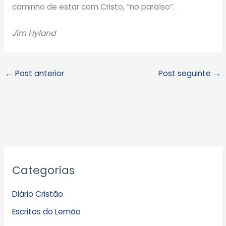
caminho de estar com Cristo, “no paraíso”.
Jim Hyland
←
Post anterior
Post seguinte
→
A
Categorias
r
q
Diário Cristão
u
Escritos do Lemão
i