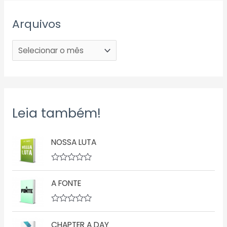
Arquivos
Leia também!
NOSSA LUTA
A
v
A FONTE
a
l
i
a
A
ç
v
ã
CHAPTER A DAY
a