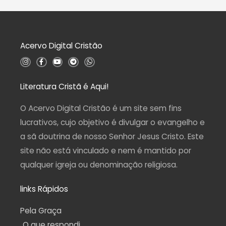
e
ç
5
ã
o
0
d
Acervo Digital Cristão
e
5
I
F
Y
T
W
n
a
o
e
h
s
c
u
l
a
t
e
t
e
t
a
b
u
g
s
Literatura Cristã é Aqui!
g
o
b
r
a
r
o
e
a
p
a
k
m
p
O Acervo Digital Cristão é um site sem fins
m
-
f
lucrativos, cujo objetivo é divulgar o evangelho e
a sã doutrina de nosso Senhor Jesus Cristo. Este
site não está vinculado e nem é mantido por
qualquer igreja ou denominação religiosa.
links Rápidos
Pela Graça
O que respondi