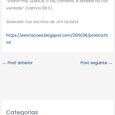
“Ensina-me, SENHOR, o teu caminho, e andarei na tua
verdade” (Salmos 86:11).
Baseado nos escritos de Jim Hyland
https://exortacoes.blogspot.com/2019/08/pratica.ht
ml
←
Post anterior
Post seguinte
→
A
Categorias
r