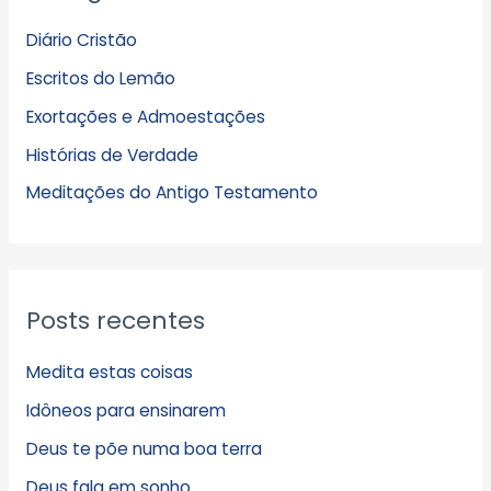
q
Diário Cristão
u
Escritos do Lemão
i
Exortações e Admoestações
v
Histórias de Verdade
o
s
Meditações do Antigo Testamento
Posts recentes
Medita estas coisas
Idôneos para ensinarem
Deus te põe numa boa terra
Deus fala em sonho