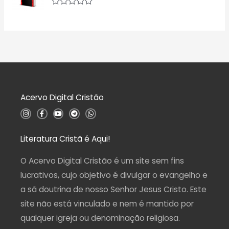
i
d
a
A
e
ç
v
5
ã
a
o
l
0
i
d
a
e
ç
5
ã
o
0
d
Acervo Digital Cristão
e
5
I
F
Y
T
W
n
a
o
e
h
s
c
u
l
a
t
e
t
e
t
a
b
u
g
s
Literatura Cristã é Aqui!
g
o
b
r
a
r
o
e
a
p
a
k
m
p
O Acervo Digital Cristão é um site sem fins
m
-
f
lucrativos, cujo objetivo é divulgar o evangelho e
a sã doutrina de nosso Senhor Jesus Cristo. Este
site não está vinculado e nem é mantido por
qualquer igreja ou denominação religiosa.