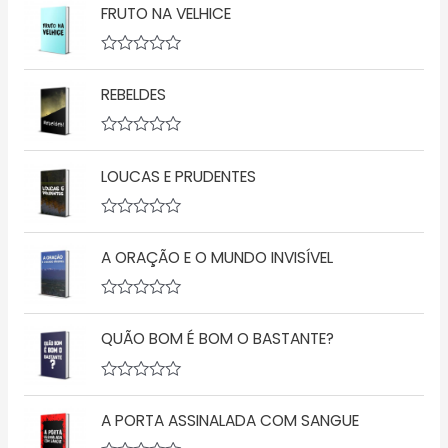
FRUTO NA VELHICE
a
l
i
a
A
ç
v
ã
REBELDES
a
o
l
0
i
d
a
A
e
ç
v
5
ã
LOUCAS E PRUDENTES
a
o
l
0
i
d
a
A
e
ç
v
5
ã
A ORAÇÃO E O MUNDO INVISÍVEL
a
o
l
0
i
d
a
A
e
ç
v
5
ã
QUÃO BOM É BOM O BASTANTE?
a
o
l
0
i
d
a
A
e
ç
v
5
ã
A PORTA ASSINALADA COM SANGUE
a
o
l
0