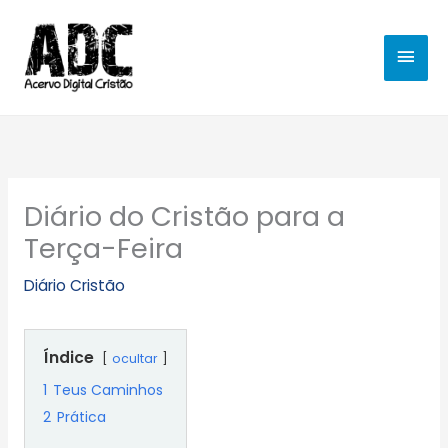
Ir
MEN
para
o
PRIN
conteúdo
Diário do Cristão para a
Terça-Feira
Diário Cristão
Índice
ocultar
1
Teus Caminhos
2
Prática