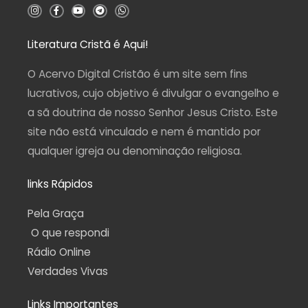
I
F
Y
T
W
n
a
o
e
h
s
c
u
l
a
t
e
t
e
t
a
b
u
g
s
Literatura Cristã é Aqui!
g
o
b
r
a
r
o
e
a
p
a
k
m
p
O Acervo Digital Cristão é um site sem fins
m
-
f
lucrativos, cujo objetivo é divulgar o evangelho e
a sã doutrina de nosso Senhor Jesus Cristo. Este
site não está vinculado e nem é mantido por
qualquer igreja ou denominação religiosa.
links Rápidos
Pela Graça
O que respondi
Rádio Online
Verdades Vivas
Links Importantes