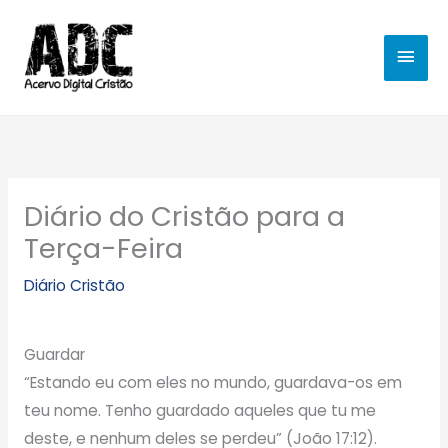
Ir
MEN
para
o
PRIN
conteúdo
Diário do Cristão para a
Terça-Feira
Diário Cristão
Guardar
“Estando eu com eles no mundo, guardava-os em
teu nome. Tenho guardado aqueles que tu me
deste, e nenhum deles se perdeu” (João 17:12).