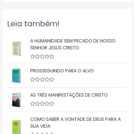
Leia também!
A HUMANIDADE SEM PECADO DE NOSSO
SENHOR JESUS CRISTO
A
v
PROSSEGUINDO PARA O ALVO
a
l
i
a
A
ç
v
AS TRÊS MANIFESTAÇÕES DE CRISTO
ã
a
o
l
0
i
d
a
A
e
ç
v
5
ã
COMO SABER A VONTADE DE DEUS PARA A
a
o
l
SUA VIDA
0
i
d
a