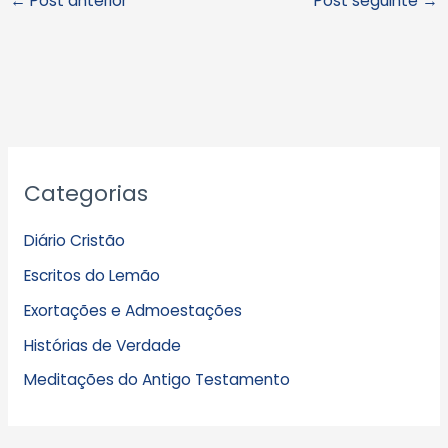
←
Post anterior
Post seguinte
→
A
Categorias
r
q
Diário Cristão
u
Escritos do Lemão
i
Exortações e Admoestações
v
Histórias de Verdade
o
s
Meditações do Antigo Testamento