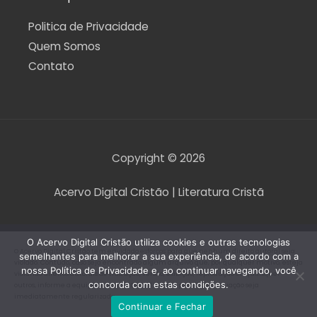
Politica de Privacidade
Quem Somos
Contato
Copyright © 2026
Acervo Digital Cristão | Literatura Cristã
O Acervo Digital Cristão utiliza cookies e outras tecnologias
O Acervo Digital Cristão tem envidado esforços para que nenhum direito autoral seja
semelhantes para melhorar a sua experiência, de acordo com a
violado. Contudo, caso seja encontrado algum arquivo que, por qualquer motivo, esteja
nossa Política de Privacidade e, ao continuar navegando, você
violando direitos autorais de tradução, versão, exibição, reprodução ou quaisquer
concorda com estas condições.
outros, informe a equipe do Acervo Digital Cristão para que a situação seja
imediatamente regularizada.
Continuar e Fechar