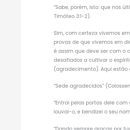
“Sabe, porém, isto: que nos ú
Timóteo 3:1-2).
Sim, com certeza vivemos em 
provas de que vivemos em dia
é assim que deve ser com o c
desafiados a cultivar o espír
(agradecimento). Aqui estão 
“Sede agradecidos” (Colossens
“Entrai pelas portas dele com 
louvai-o, e bendizei o seu nom
“Dando sempre graças por tu