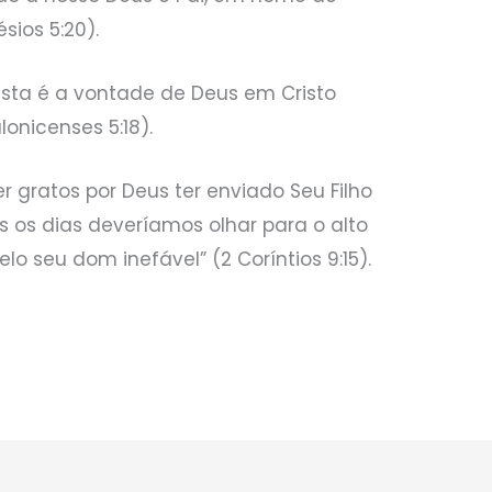
sios 5:20).
esta é a vontade de Deus em Cristo
onicenses 5:18).
 gratos por Deus ter enviado Seu Filho
s os dias deveríamos olhar para o alto
pelo seu dom inefável” (2 Coríntios 9:15).