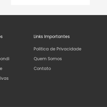
v
0
a
d
l
e
i
5
a
ç
ã
o
0
os
Links Importantes
d
e
5
Politica de Privacidade
pondi
Quem Somos
ne
Contato
ivas