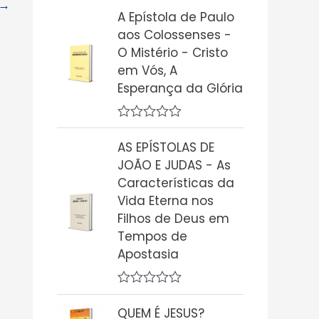
→
v
A Epístola de Paulo
a
aos Colossenses -
l
i
O Mistério - Cristo
a
em Vós, A
ç
ã
Esperança da Glória
o
0
d
A
e
v
5
AS EPÍSTOLAS DE
a
JOÃO E JUDAS - As
l
i
Características da
a
Vida Eterna nos
ç
ã
Filhos de Deus em
o
Tempos de
0
d
Apostasia
e
5
A
v
QUEM É JESUS?