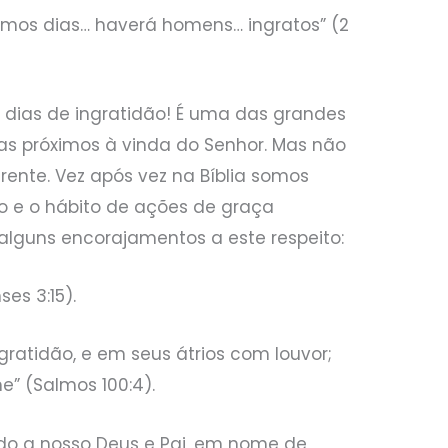
ltimos dias… haverá homens… ingratos” (2
dias de ingratidão! É uma das grandes
s próximos à vinda do Senhor. Mas não
rente. Vez após vez na Bíblia somos
ito e o hábito de ações de graça
alguns encorajamentos a este respeito:
es 3:15).
gratidão, e em seus átrios com louvor;
e” (Salmos 100:4).
do a nosso Deus e Pai, em nome de