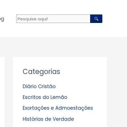
og
🔍
A
Categorias
r
q
Diário Cristão
u
Escritos do Lemão
i
Exortações e Admoestações
v
Histórias de Verdade
o