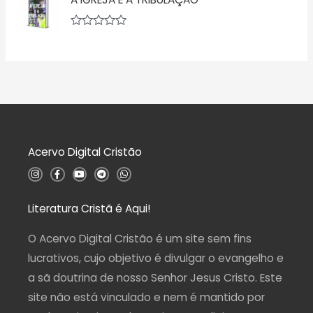
o
l
0
i
d
a
A
e
ç
v
5
ã
a
o
l
0
i
d
a
e
ç
5
ã
o
0
d
Acervo Digital Cristão
e
5
I
F
Y
T
W
n
a
o
e
h
s
c
u
l
a
t
e
t
e
t
a
b
u
g
s
Literatura Cristã é Aqui!
g
o
b
r
a
r
o
e
a
p
a
k
m
p
O Acervo Digital Cristão é um site sem fins
m
-
f
lucrativos, cujo objetivo é divulgar o evangelho e
a sã doutrina de nosso Senhor Jesus Cristo. Este
site não está vinculado e nem é mantido por