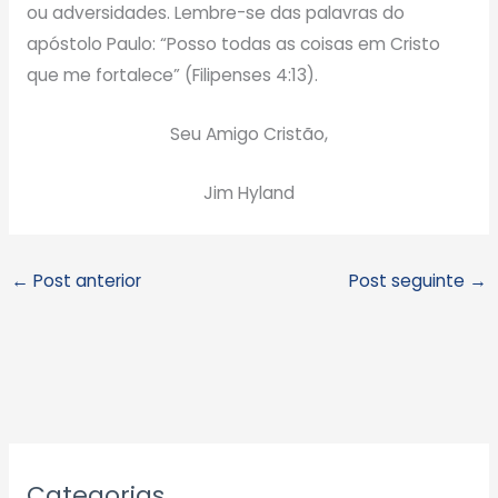
ou adversidades. Lembre-se das palavras do
apóstolo Paulo: “Posso todas as coisas em Cristo
que me fortalece” (Filipenses 4:13).
Seu Amigo Cristão,
Jim Hyland
←
Post anterior
Post seguinte
→
A
Categorias
r