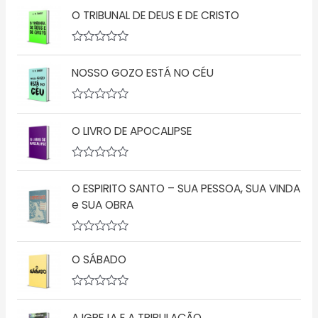
v
O TRIBUNAL DE DEUS E DE CRISTO
a
l
i
a
A
ç
v
ã
NOSSO GOZO ESTÁ NO CÉU
a
o
l
0
i
d
a
A
e
ç
v
5
ã
O LIVRO DE APOCALIPSE
a
o
l
0
i
d
a
A
e
ç
v
5
ã
O ESPIRITO SANTO – SUA PESSOA, SUA VINDA
a
o
l
e SUA OBRA
0
i
d
a
e
ç
5
A
ã
v
o
O SÁBADO
a
0
l
d
i
e
a
5
A
ç
v
A IGREJA E A TRIBULAÇÃO
ã
a