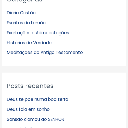
q
Diário Cristão
u
Escritos do Lemão
i
Exortações e Admoestações
v
Histórias de Verdade
o
s
Meditações do Antigo Testamento
Posts recentes
Deus te põe numa boa terra
Deus fala em sonho
Sansão clamou ao SENHOR