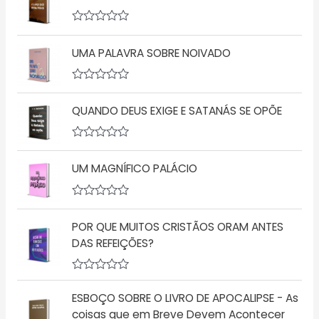
A
v
UMA PALAVRA SOBRE NOIVADO
a
l
i
a
A
ç
v
ã
QUANDO DEUS EXIGE E SATANÁS SE OPÕE
a
o
l
0
i
d
a
A
e
ç
v
5
ã
UM MAGNÍFICO PALÁCIO
a
o
l
0
i
d
a
A
e
ç
v
5
ã
POR QUE MUITOS CRISTÃOS ORAM ANTES
a
o
l
DAS REFEIÇÕES?
0
i
d
a
e
ç
5
A
ã
v
o
ESBOÇO SOBRE O LIVRO DE APOCALIPSE - As
a
0
l
d
coisas que em Breve Devem Acontecer