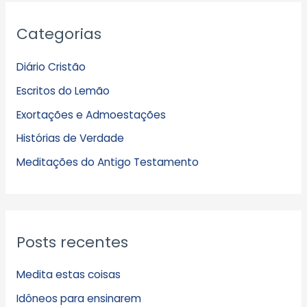
A
Categorias
r
q
Diário Cristão
u
Escritos do Lemão
i
Exortações e Admoestações
v
Histórias de Verdade
o
s
Meditações do Antigo Testamento
Posts recentes
Medita estas coisas
Idôneos para ensinarem