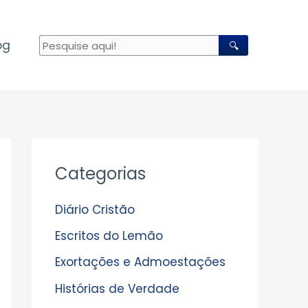
og
🔍
A
Categorias
r
q
Diário Cristão
u
Escritos do Lemão
i
Exortações e Admoestações
v
Histórias de Verdade
o