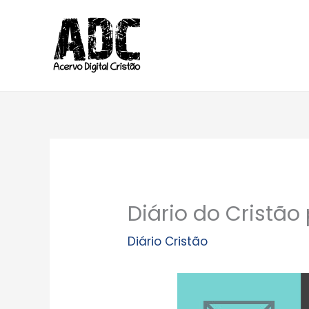
Ir
para
o
conteúdo
Diário do Cristã
Diário Cristão