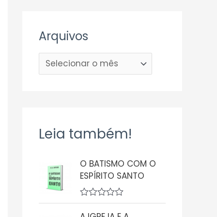
Arquivos
Leia também!
O BATISMO COM O
ESPÍRITO SANTO
A
v
A IGREJA E A