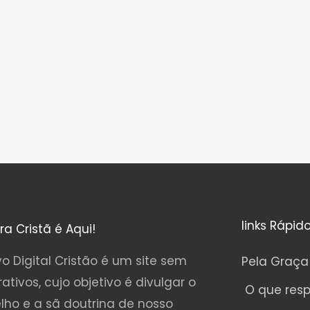
links Rápid
ura Cristã é Aqui!
o Digital Cristão é um site sem
Pela Graça
rativos, cujo objetivo é divulgar o
O que res
lho e a sã doutrina de nosso