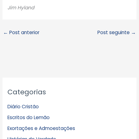
Jim Hyland
←
Post anterior
Post seguinte
→
A
Categorias
r
q
Diário Cristão
u
Escritos do Lemão
i
Exortações e Admoestações
v