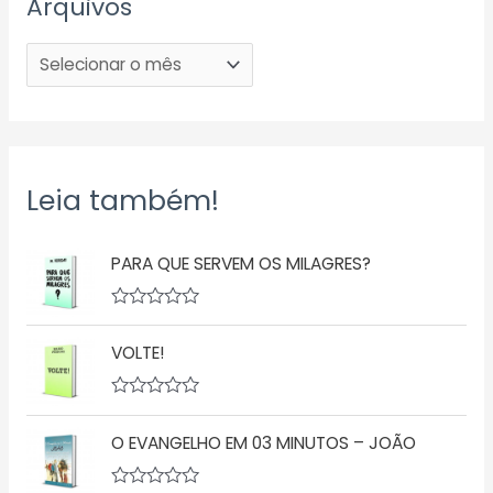
Arquivos
Leia também!
PARA QUE SERVEM OS MILAGRES?
A
v
VOLTE!
a
l
i
a
A
ç
v
ã
O EVANGELHO EM 03 MINUTOS – JOÃO
a
o
l
0
i
d
a