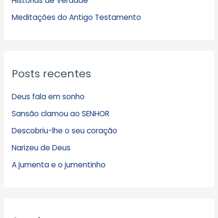
Histórias de Verdade
o
s
Meditações do Antigo Testamento
Posts recentes
Deus fala em sonho
Sansão clamou ao SENHOR
Descobriu-lhe o seu coração
Narizeu de Deus
A jumenta e o jumentinho