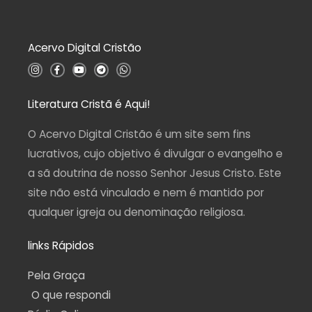
5
ã
o
0
d
Acervo Digital Cristão
e
5
I
F
Y
T
W
n
a
o
e
h
s
c
u
l
a
t
e
t
e
t
a
b
u
g
s
Literatura Cristã é Aqui!
g
o
b
r
a
r
o
e
a
p
a
k
m
p
O Acervo Digital Cristão é um site sem fins
m
-
f
lucrativos, cujo objetivo é divulgar o evangelho e
a sã doutrina de nosso Senhor Jesus Cristo. Este
site não está vinculado e nem é mantido por
qualquer igreja ou denominação religiosa.
links Rápidos
Pela Graça
O que respondi