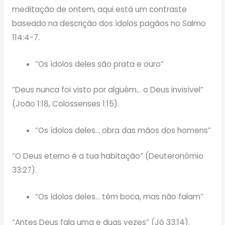
meditação de ontem, aqui está um contraste
baseado na descrição dos ídolos pagãos no Salmo
114:4-7.
“Os ídolos deles são prata e ouro”
“Deus nunca foi visto por alguém… o Deus invisível”
(João 1:18, Colossenses 1:15).
“Os ídolos deles… obra das mãos dos homens”
“O Deus eterno é a tua habitação” (Deuteronômio
33:27).
“Os ídolos deles… têm boca, mas não falam”
“Antes Deus fala uma e duas vezes” (Jó 33:14).