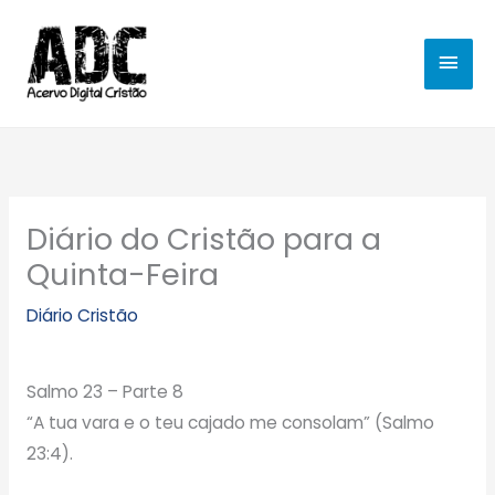
Ir
MEN
para
o
PRIN
conteúdo
Diário do Cristão para a
Quinta-Feira
Diário Cristão
Salmo 23 – Parte 8
“A tua vara e o teu cajado me consolam” (Salmo
23:4).