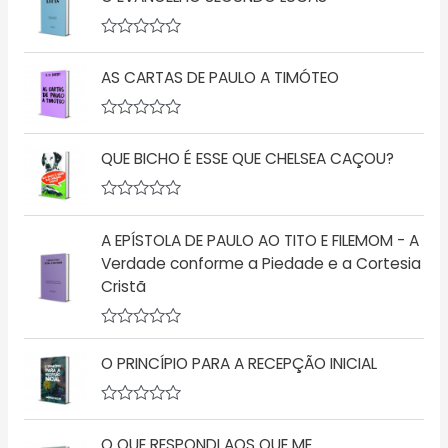
A
v
AS CARTAS DE PAULO A TIMÓTEO
a
l
i
a
A
ç
v
ã
QUE BICHO É ESSE QUE CHELSEA CAÇOU?
a
o
l
0
i
d
a
A
e
ç
v
5
ã
A EPÍSTOLA DE PAULO AO TITO E FILEMOM - A
a
o
l
Verdade conforme a Piedade e a Cortesia
0
i
d
Cristã
a
e
ç
5
ã
o
A
0
v
d
O PRINCÍPIO PARA A RECEPÇÃO INICIAL
a
e
l
5
i
a
A
ç
v
O QUE RESPONDI AOS QUE ME
ã
a