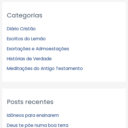
A
Categorias
r
q
Diário Cristão
u
Escritos do Lemão
i
Exortações e Admoestações
v
Histórias de Verdade
o
s
Meditações do Antigo Testamento
Posts recentes
Idôneos para ensinarem
Deus te põe numa boa terra