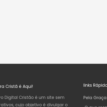
links Rápid
ura Cristã é Aqui!
o Digital Cristão é um site sem
Pela Graça
rativos, cujo objetivo é divulgar o