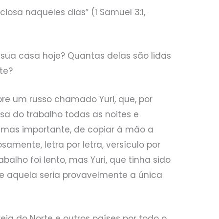
ciosa naqueles dias” (1 Samuel 3:1,
sua casa hoje? Quantas delas são lidas
te?
obre um russo chamado Yuri, que, por
sa do trabalho todas as noites e
, mas importante, de copiar à mão a
amente, letra por letra, versículo por
abalho foi lento, mas Yuri, que tinha sido
e aquela seria provavelmente a única
ia do Norte e outros países por todo o