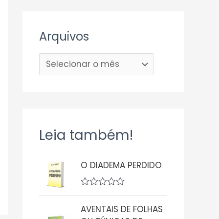
Arquivos
Leia também!
O DIADEMA PERDIDO
A
v
AVENTAIS DE FOLHAS
a
l