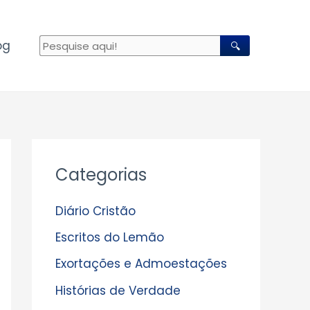
og
🔍
A
Categorias
r
q
Diário Cristão
u
Escritos do Lemão
i
Exortações e Admoestações
v
Histórias de Verdade
o