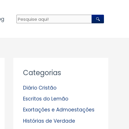
og
🔍
A
Categorias
r
q
Diário Cristão
u
Escritos do Lemão
i
Exortações e Admoestações
v
Histórias de Verdade
o