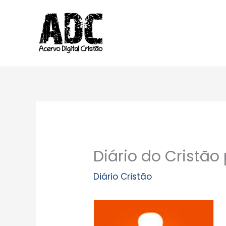
Ir
para
o
conteúdo
Diário do Cristão
Diário Cristão