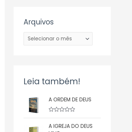
Arquivos
Leia também!
A ORDEM DE DEUS
A
v
A IGREJA DO DEUS
a
l