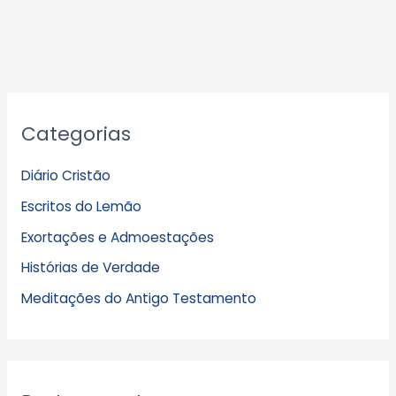
A
Categorias
r
q
Diário Cristão
u
Escritos do Lemão
i
Exortações e Admoestações
v
Histórias de Verdade
o
s
Meditações do Antigo Testamento