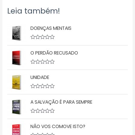
Leia também!
DOENÇAS MENTAIS
A
v
O PERDÃO RECUSADO
a
l
i
a
A
ç
v
ã
UNIDADE
a
o
l
0
i
d
a
A
e
ç
v
5
ã
A SALVAÇÃO É PARA SEMPRE
a
o
l
0
i
d
a
A
e
ç
v
5
ã
NÃO VOS COMOVE ISTO?
a
o
l
0