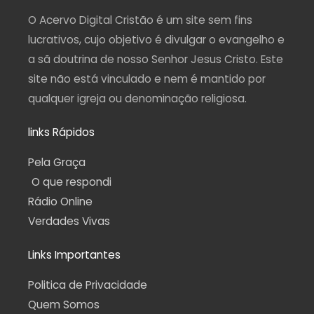
r
o
e
a
p
a
k
m
p
O Acervo Digital Cristão é um site sem fins
m
-
f
lucrativos, cujo objetivo é divulgar o evangelho e
a sã doutrina de nosso Senhor Jesus Cristo. Este
site não está vinculado e nem é mantido por
qualquer igreja ou denominação religiosa.
links Rápidos
Pela Graça
O que respondi
Rádio Online
Verdades Vivas
Links Importantes
Politica de Privacidade
Quem Somos