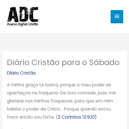
Ir
MEN
para
o
PRIN
conteúdo
Diário Cristão para o Sábado
Diário Cristão
A minha graça te basta, porque o meu poder se
aperfeiçoa na fraqueza. De boa vontade, pois, me
gloriarei nas minhas fraquezas, para que em mim
habite o poder de Cristo… Porque quando estou
fraco então sou forte. (
2 Coríntios 12:9,10)