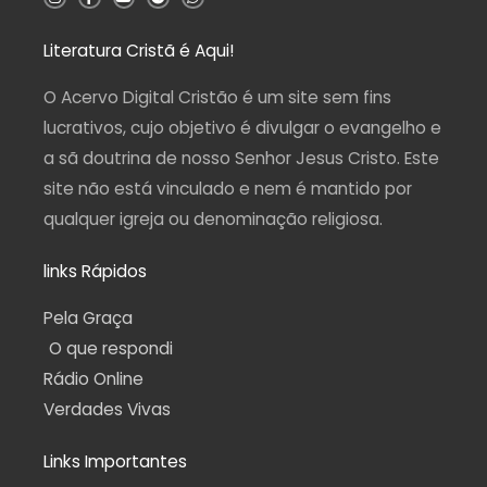
n
a
o
e
h
s
c
u
l
a
t
e
t
e
t
a
b
u
g
s
Literatura Cristã é Aqui!
g
o
b
r
a
r
o
e
a
p
a
k
m
p
O Acervo Digital Cristão é um site sem fins
m
-
f
lucrativos, cujo objetivo é divulgar o evangelho e
a sã doutrina de nosso Senhor Jesus Cristo. Este
site não está vinculado e nem é mantido por
qualquer igreja ou denominação religiosa.
links Rápidos
Pela Graça
O que respondi
Rádio Online
Verdades Vivas
Links Importantes