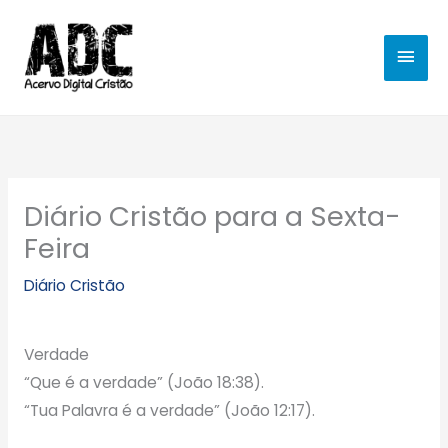
Ir
MEN
para
o
PRIN
conteúdo
Diário Cristão para a Sexta-
Feira
Diário Cristão
Verdade
“Que é a verdade” (João 18:38).
“Tua Palavra é a verdade” (João 12:17).