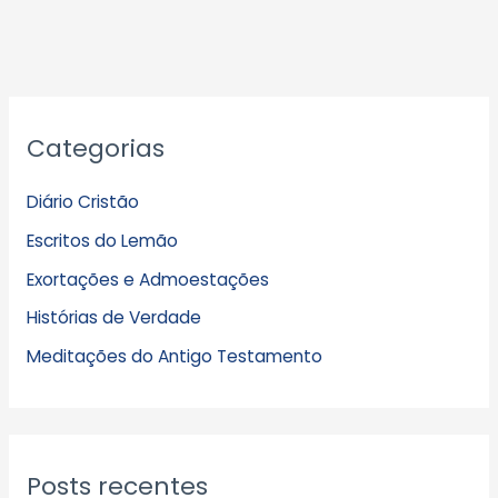
A
Categorias
r
q
Diário Cristão
u
Escritos do Lemão
i
Exortações e Admoestações
v
Histórias de Verdade
o
s
Meditações do Antigo Testamento
Posts recentes