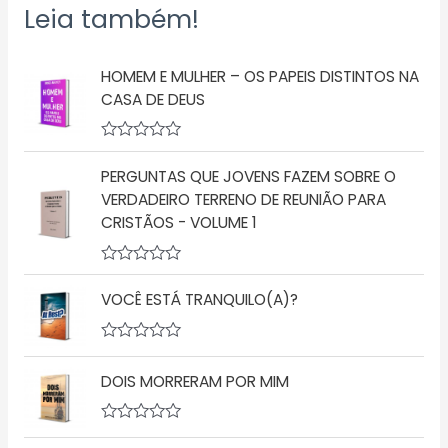
Leia também!
HOMEM E MULHER – OS PAPEIS DISTINTOS NA
CASA DE DEUS
A
v
PERGUNTAS QUE JOVENS FAZEM SOBRE O
a
l
VERDADEIRO TERRENO DE REUNIÃO PARA
i
CRISTÃOS - VOLUME 1
a
ç
ã
o
A
0
v
VOCÊ ESTÁ TRANQUILO(A)?
d
a
e
l
5
i
a
A
ç
v
DOIS MORRERAM POR MIM
ã
a
o
l
0
i
d
a
A
e
ç