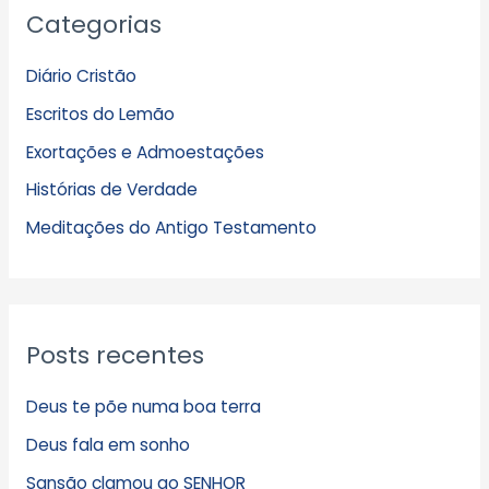
Categorias
r
q
Diário Cristão
u
Escritos do Lemão
i
Exortações e Admoestações
v
Histórias de Verdade
o
s
Meditações do Antigo Testamento
Posts recentes
Deus te põe numa boa terra
Deus fala em sonho
Sansão clamou ao SENHOR