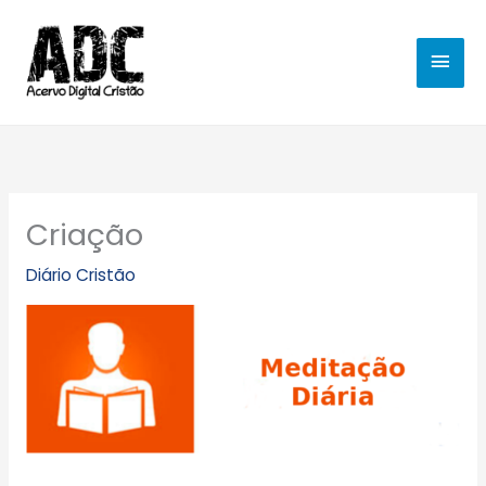
Ir
MEN
para
o
PRIN
conteúdo
Criação
Diário Cristão