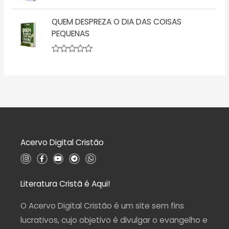
d
a
A
e
ç
v
5
ã
QUEM DESPREZA O DIA DAS COISAS
a
o
l
PEQUENAS
0
i
d
a
e
ç
5
A
ã
v
o
a
0
l
d
i
e
a
5
ç
ã
o
0
d
Acervo Digital Cristão
e
5
I
F
Y
T
W
n
a
o
e
h
s
c
u
l
a
t
e
t
e
t
a
b
u
g
s
Literatura Cristã é Aqui!
g
o
b
r
a
r
o
e
a
p
a
k
m
p
O Acervo Digital Cristão é um site sem fins
m
-
f
lucrativos, cujo objetivo é divulgar o evangelho e