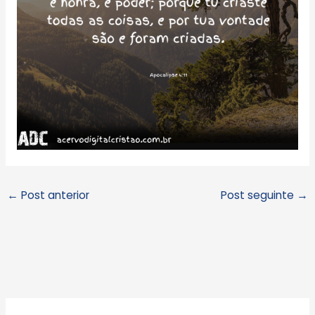
←
Post anterior
Post seguinte
→
A