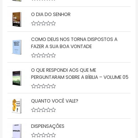
A
v
O DIA DO SENHOR
a
l
i
a
A
ç
v
ã
COMO DEUS NOS TORNA DISPOSTOS A
a
o
l
FAZER A SUA BOA VONTADE
0
i
d
a
e
ç
5
A
ã
v
o
O QUE RESPONDI AOS QUE ME
a
0
l
d
PERGUNTARAM SOBRE A BÍBLIA – VOLUME 05
i
e
a
5
ç
A
ã
v
o
QUANTO VOCÊ VALE?
a
0
l
d
i
e
a
A
5
ç
v
DISPENSAÇÕES
ã
a
o
l
0
i