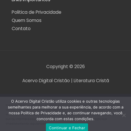
Politica de Privacidade
Quem Somos
Contato
Copyright © 2026
Acervo Digital Cristão | Literatura Cristã
O Acervo Digital Cristão utiliza cookies e outras tecnologias
O Acervo Digital Cristão tem envidado esforços para que nenhum direito autoral seja
semelhantes para melhorar a sua experiência, de acordo com a
violado. Contudo, caso seja encontrado algum arquivo que, por qualquer motivo, esteja
nossa Política de Privacidade e, ao continuar navegando, você
violando direitos autorais de tradução, versão, exibição, reprodução ou quaisquer
concorda com estas condições.
outros, informe a equipe do Acervo Digital Cristão para que a situação seja
imediatamente regularizada.
Continuar e Fechar