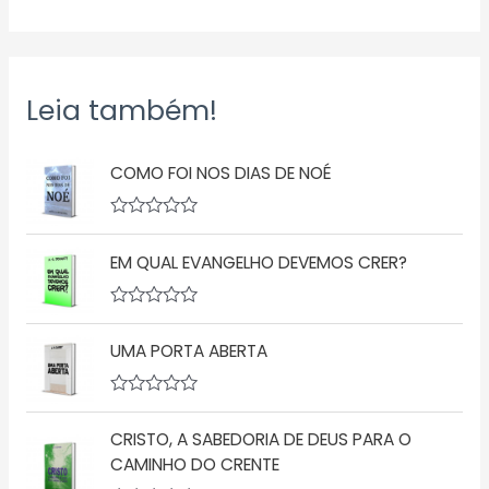
Leia também!
COMO FOI NOS DIAS DE NOÉ
A
v
EM QUAL EVANGELHO DEVEMOS CRER?
a
l
i
a
A
ç
v
ã
UMA PORTA ABERTA
a
o
l
0
i
d
a
A
e
ç
v
5
ã
CRISTO, A SABEDORIA DE DEUS PARA O
a
o
l
CAMINHO DO CRENTE
0
i
d