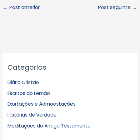
←
Post anterior
Post seguinte
→
A
Categorias
r
q
Diário Cristão
u
Escritos do Lemão
i
Exortações e Admoestações
v
Histórias de Verdade
o
s
Meditações do Antigo Testamento