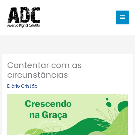
Ir
MEN
para
o
PRIN
conteúdo
Contentar com as
circunstâncias
Diário Cristão