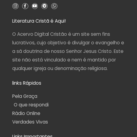
5
I
F
Y
T
W
n
a
o
e
h
s
c
u
l
a
t
e
t
e
t
a
b
u
g
s
Literatura Cristã é Aqui!
g
o
b
r
a
r
o
e
a
p
a
k
m
p
O Acervo Digital Cristão é um site sem fins
m
-
f
lucrativos, cujo objetivo é divulgar o evangelho e
a sã doutrina de nosso Senhor Jesus Cristo. Este
site não está vinculado e nem é mantido por
qualquer igreja ou denominação religiosa.
links Rápidos
Pela Graça
O que respondi
Rádio Online
Verdades Vivas
Links Importantes