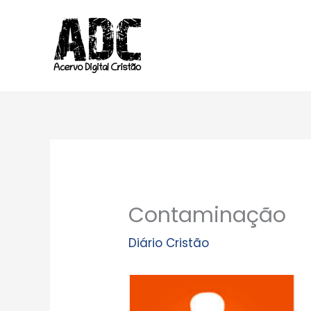
Ir
para
o
conteúdo
Contaminação
Diário Cristão