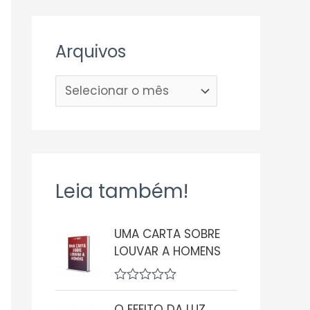
Arquivos
Leia também!
UMA CARTA SOBRE
LOUVAR A HOMENS
A
v
O EFEITO DA LUZ