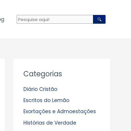
og
🔍
A
Categorias
r
q
Diário Cristão
u
Escritos do Lemão
i
Exortações e Admoestações
v
Histórias de Verdade
o