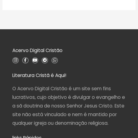
ç
v
ã
a
o
l
0
i
d
a
e
ç
5
ã
o
0
d
Acervo Digital Cristão
e
5
I
F
Y
T
W
n
a
o
e
h
s
c
u
l
a
t
e
t
e
t
a
b
u
g
s
Literatura Cristã é Aqui!
g
o
b
r
a
r
o
e
a
p
a
k
m
p
O Acervo Digital Cristão é um site sem fins
m
-
f
lucrativos, cujo objetivo é divulgar o evangelho e
a sã doutrina de nosso Senhor Jesus Cristo. Este
site não está vinculado e nem é mantido por
qualquer igreja ou denominação religiosa.
links Rápidos