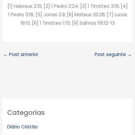
[1] Hebreus 2:10; [2] 1 Pedro 2:24; [3] 1 Timóteo 3:16; [4]
1 Pedro 3:18; [5] Jonas 2:9; [6] Mateus 20:28; [7] Lucas
19:10; [8] 1 Timóteo 1:15; [9] Salmos 116:12-13
←
Post anterior
Post seguinte
→
A
Categorias
r
q
Diário Cristão
u