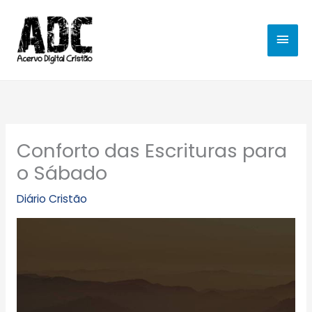
Ir
MEN
para
o
PRIN
conteúdo
Conforto das Escrituras para
o Sábado
Diário Cristão