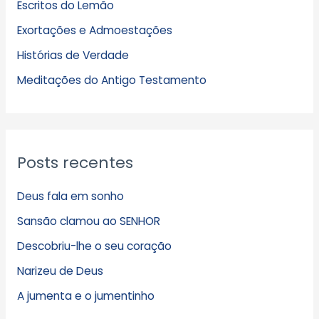
Escritos do Lemão
i
Exortações e Admoestações
v
Histórias de Verdade
o
s
Meditações do Antigo Testamento
Posts recentes
Deus fala em sonho
Sansão clamou ao SENHOR
Descobriu-lhe o seu coração
Narizeu de Deus
A jumenta e o jumentinho