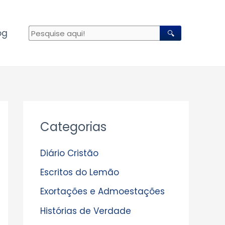
og
🔍
A
Categorias
r
q
Diário Cristão
u
Escritos do Lemão
i
Exortações e Admoestações
v
Histórias de Verdade
o