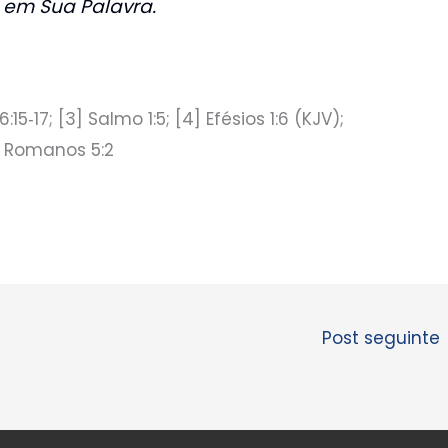
 em Sua Palavra.
6:15‑17; [3] Salmo 1:5; [4] Efésios 1:6 (KJV);
] Romanos 5:2
Post seguinte