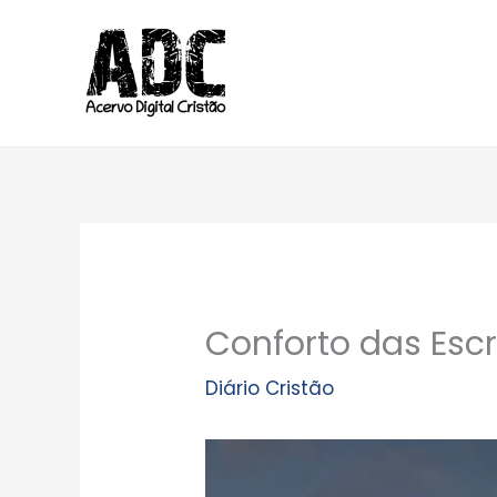
Ir
para
o
conteúdo
Conforto das Esc
Diário Cristão