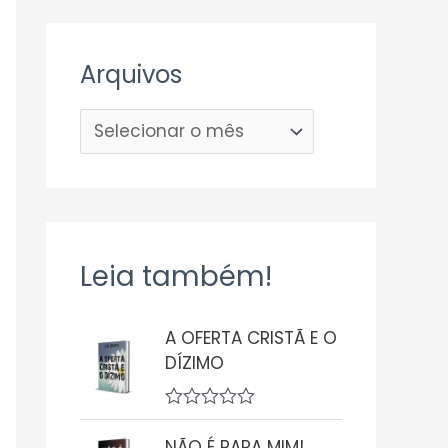
Arquivos
Leia também!
A OFERTA CRISTÃ E O
DÍZIMO
A
v
NÃO É PARA MIM!