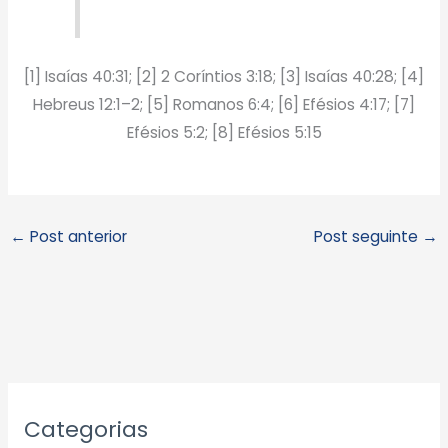
[1] Isaías 40:31; [2] 2 Coríntios 3:18; [3] Isaías 40:28; [4]
Hebreus 12:1–2; [5] Romanos 6:4; [6] Efésios 4:17; [7]
Efésios 5:2; [8] Efésios 5:15
←
Post anterior
Post seguinte
→
A
Categorias
r