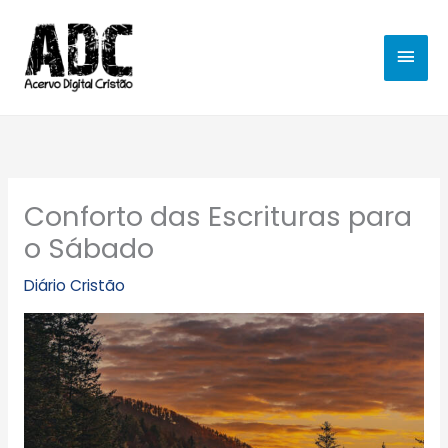
Ir
MEN
para
o
PRIN
conteúdo
Conforto das Escrituras para
o Sábado
Diário Cristão