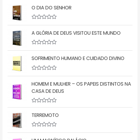
v
O DIA DO SENHOR
a
l
i
a
A
ç
v
A GLÓRIA DE DEUS VISITOU ESTE MUNDO
ã
a
o
l
0
i
d
a
A
e
ç
v
5
ã
SOFRIMENTO HUMANO E CUIDADO DIVINO
a
o
l
0
i
d
a
A
e
ç
v
5
ã
HOMEM E MULHER – OS PAPEIS DISTINTOS NA
a
o
l
CASA DE DEUS
0
i
d
a
e
ç
5
A
ã
v
o
TERREMOTO
a
0
l
d
i
e
a
5
A
ç
v