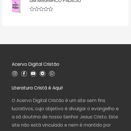
UM MAGNÍFICO PALÁCIO
ã
a
o
l
0
i
d
a
A
e
ç
v
5
ã
a
o
l
0
i
d
a
e
ç
5
ã
o
0
d
Acervo Digital Cristão
e
5
I
F
Y
T
W
n
a
o
e
h
s
c
u
l
a
t
e
t
e
t
a
b
u
g
s
Literatura Cristã é Aqui!
g
o
b
r
a
r
o
e
a
p
a
k
m
p
O Acervo Digital Cristão é um site sem fins
m
-
f
lucrativos, cujo objetivo é divulgar o evangelho e
a sã doutrina de nosso Senhor Jesus Cristo. Este
site não está vinculado e nem é mantido por