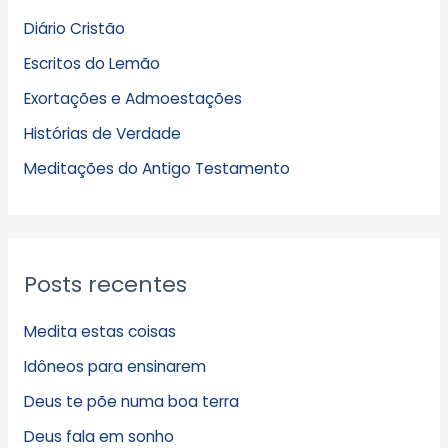
q
Diário Cristão
u
Escritos do Lemão
i
Exortações e Admoestações
v
Histórias de Verdade
o
s
Meditações do Antigo Testamento
Posts recentes
Medita estas coisas
Idôneos para ensinarem
Deus te põe numa boa terra
Deus fala em sonho