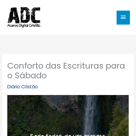
Ir
MEN
para
o
PRIN
conteúdo
Conforto das Escrituras para
o Sábado
Diário Cristão