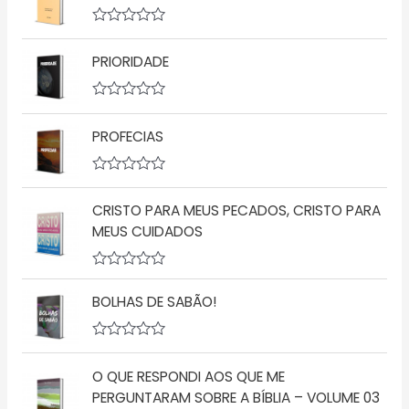
A
v
PRIORIDADE
a
l
i
a
A
ç
v
ã
PROFECIAS
a
o
l
0
i
d
a
A
e
ç
v
5
ã
CRISTO PARA MEUS PECADOS, CRISTO PARA
a
o
l
MEUS CUIDADOS
0
i
d
a
e
ç
5
A
ã
v
o
BOLHAS DE SABÃO!
a
0
l
d
i
e
a
5
A
ç
v
O QUE RESPONDI AOS QUE ME
ã
a
o
l
PERGUNTARAM SOBRE A BÍBLIA – VOLUME 03
0
i