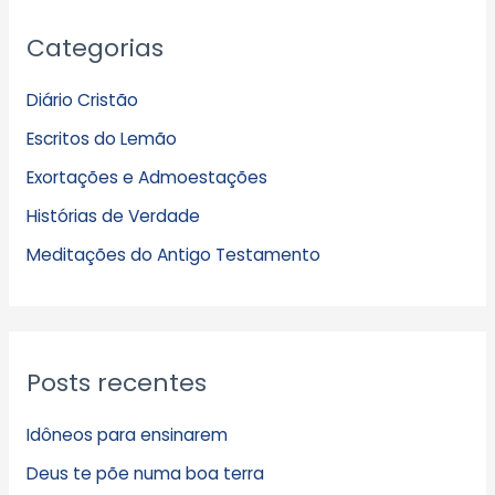
A
Categorias
r
q
Diário Cristão
u
Escritos do Lemão
i
Exortações e Admoestações
v
Histórias de Verdade
o
s
Meditações do Antigo Testamento
Posts recentes
Idôneos para ensinarem
Deus te põe numa boa terra