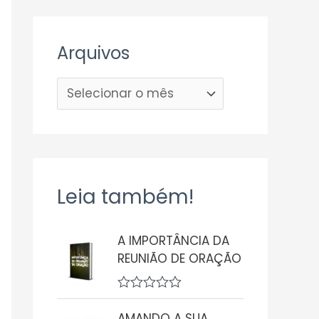
Arquivos
Leia também!
A IMPORTÂNCIA DA
REUNIÃO DE ORAÇÃO
A
v
AMANDO A SUA