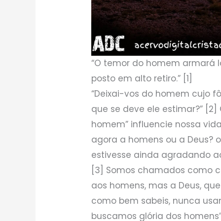
“O temor do homem armará la
posto em alto retiro.” [1]
“Deixai-vos do homem cujo fô
que se deve ele estimar?” [2]
homem” influencie nossa vida
agora a homens ou a Deus? o
estivesse ainda agradando aos
[3] Somos chamados como cre
aos homens, mas a Deus, que 
como bem sabeis, nunca usamo
buscamos glória dos homens” 