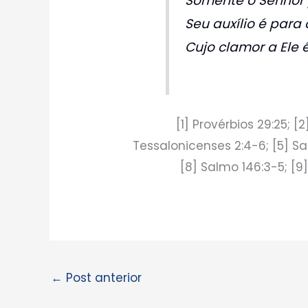
Somente o Senhor 
Seu auxílio é para
Cujo clamor a Ele é
[1] Provérbios 29:25; [2]
Tessalonicenses 2:4-6; [5] Salm
[8] Salmo 146:3-5; [9]
←
Post anterior