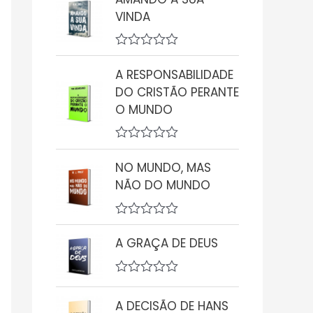
a
VINDA
l
i
a
ç
A
ã
v
A RESPONSABILIDADE
o
a
0
DO CRISTÃO PERANTE
l
d
i
O MUNDO
e
a
5
ç
ã
A
o
v
0
NO MUNDO, MAS
a
d
NÃO DO MUNDO
l
e
i
5
a
ç
A
ã
v
A GRAÇA DE DEUS
o
a
0
l
d
i
e
A
a
5
v
ç
A DECISÃO DE HANS
a
ã