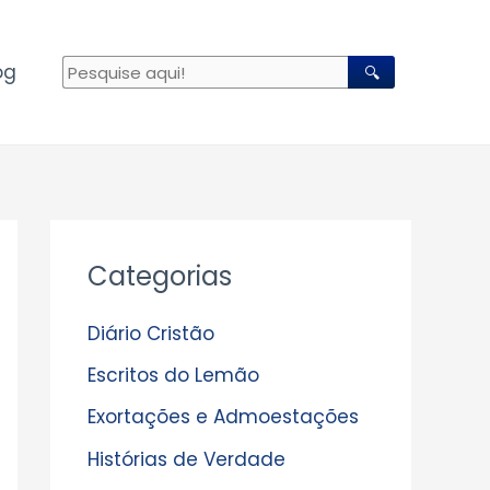
og
🔍
A
Categorias
r
q
Diário Cristão
u
Escritos do Lemão
i
Exortações e Admoestações
v
Histórias de Verdade
o