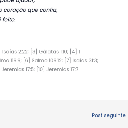
pode ajudar;
 o coração que confia,
 feito.
 Isaías 2:22; [3] Gálatas 1:10; [4] 1
o 118:8; [6] Salmo 108:12; [7] Isaías 31:3;
 Jeremias 17:5; [10] Jeremias 17:7
Post seguinte