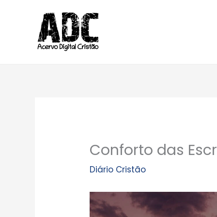
Ir
para
o
conteúdo
Conforto das Esc
Diário Cristão