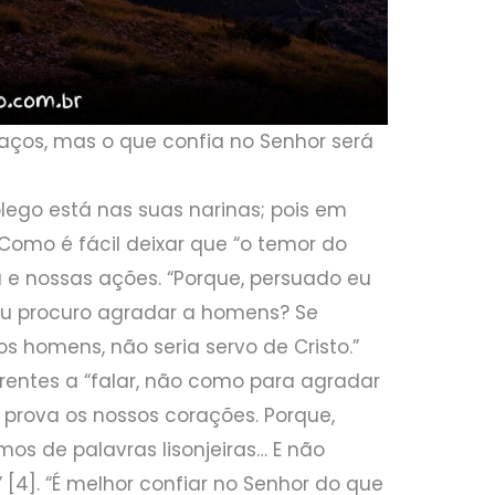
ços, mas o que confia no Senhor será
lego está nas suas narinas; pois em
 Como é fácil deixar que “o temor do
 e nossas ações. “Porque, persuado eu
u procuro agradar a homens? Se
 homens, não seria servo de Cristo.”
ntes a “falar, não como para agradar
prova os nossos corações. Porque,
s de palavras lisonjeiras… E não
[4]. “É melhor confiar no Senhor do que