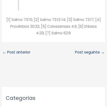
[1] Salmo 73:15; [2] Salmo 73:12‑14; [3] Salmo 73:17; [4]
Provérbios 30:32; [5] Colossenses 4:6; [6] Efésios
4:29; [7] Salmo 62:8
←
Post anterior
Post seguinte
→
A
Categorias
r
q