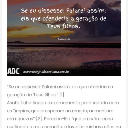
“Se eu dissesse: Falarei assim; eis que ofenderia a
geração de Teus filhos.” [1]
Asafe tinha ficado extremamente preocupado com
os “ímpios, que prosperam no mundo; aumentam
em riquezas” [2]. Pareceu-lhe “que em vão tenho
purificado o meu coração; e lavei as minhas mãos na