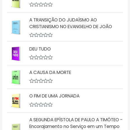
l
i
a
A
ç
v
ã
A TRANSIÇÃO DO JUDAÍSMO AO
a
o
l
CRISTIANISMO NO EVANGELHO DE JOÃO
0
i
d
a
e
ç
5
A
ã
v
o
DEU TUDO
a
0
l
d
i
e
a
5
A
ç
v
A CAUSA DA MORTE
ã
a
o
l
0
i
d
a
A
e
ç
v
5
ã
O FIM DE UMA JORNADA
a
o
l
0
i
d
a
A
e
ç
v
5
ã
A SEGUNDA EPÍSTOLA DE PAULO A TIMÓTEO -
a
o
l
Encorajamento no Serviço em um Tempo
0
i