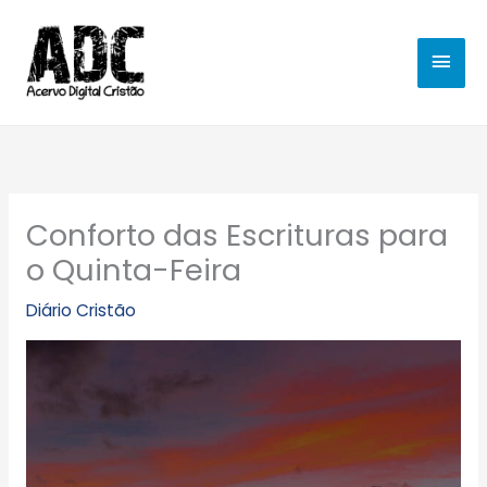
Ir
MEN
para
o
PRIN
conteúdo
Conforto das Escrituras para
o Quinta-Feira
Diário Cristão