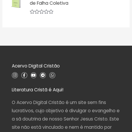
d
de Falha Coletiva
a
e
ç
5
ã
o
A
0
v
d
a
e
l
5
i
a
ç
ã
o
0
d
Acervo Digital Cristão
e
5
I
F
Y
T
W
n
a
o
e
h
s
c
u
l
a
t
e
t
e
t
a
b
u
g
s
Literatura Cristã é Aqui!
g
o
b
r
a
r
o
e
a
p
a
k
m
p
O Acervo Digital Cristão é um site sem fins
m
-
f
lucrativos, cujo objetivo é divulgar o evangelho e
a sã doutrina de nosso Senhor Jesus Cristo. Este
site não está vinculado e nem é mantido por