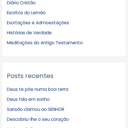
Diário Cristão
u
Escritos do Lemão
i
Exortações e Admoestações
v
Histórias de Verdade
o
s
Meditações do Antigo Testamento
Posts recentes
Deus te põe numa boa terra
Deus fala em sonho
Sansão clamou ao SENHOR
Descobriu-lhe o seu coração