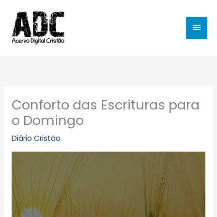
Ir
MEN
para
o
PRIN
conteúdo
Conforto das Escrituras para
o Domingo
Diário Cristão