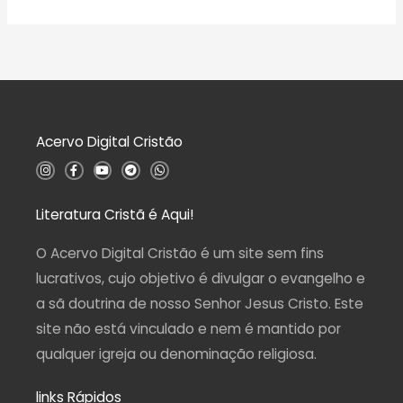
v
5
ã
a
o
l
0
i
d
a
e
ç
5
ã
o
0
d
Acervo Digital Cristão
e
5
I
F
Y
T
W
n
a
o
e
h
s
c
u
l
a
t
e
t
e
t
a
b
u
g
s
Literatura Cristã é Aqui!
g
o
b
r
a
r
o
e
a
p
a
k
m
p
O Acervo Digital Cristão é um site sem fins
m
-
f
lucrativos, cujo objetivo é divulgar o evangelho e
a sã doutrina de nosso Senhor Jesus Cristo. Este
site não está vinculado e nem é mantido por
qualquer igreja ou denominação religiosa.
links Rápidos