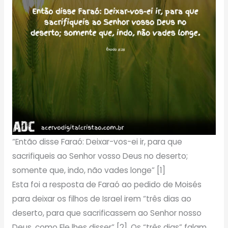
“Então disse Faraó: Deixar-vos-ei ir, para que
sacrifiqueis ao Senhor vosso Deus no deserto;
somente que, indo, não vades longe” [1]
Esta foi a resposta de Faraó ao pedido de Moisés
para deixar os filhos de Israel irem “três dias ao
deserto, para que sacrificassem ao Senhor nosso
Deus, como Ele lhes disser” [2]. Os “três dias” falam