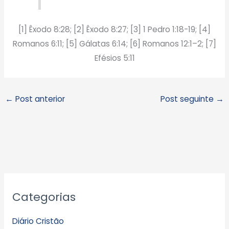
[1] Êxodo 8:28; [2] Êxodo 8:27; [3] 1 Pedro 1:18-19; [4]
Romanos 6:11; [5] Gálatas 6:14; [6] Romanos 12:1–2; [7]
Efésios 5:11
←
Post anterior
Post seguinte
→
A
Categorias
r
q
Diário Cristão
u