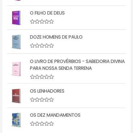
a
A
ç
v
ã
O FILHO DE DEUS
a
o
l
0
i
d
a
A
e
ç
v
5
ã
DOZE HOMENS DE PAULO
a
o
l
0
i
d
a
A
e
ç
v
5
ã
O LIVRO DE PROVÉRBIOS - SABEDORIA DIVINA
a
o
l
PARA NOSSA SENDA TERRENA
0
i
d
a
e
ç
5
A
ã
v
o
OS LENHADORES
a
0
l
d
i
e
a
5
A
ç
v
OS DEZ MANDAMENTOS
ã
a
o
l
0
i
d
a
A
e
ç