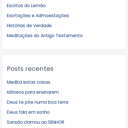
Escritos do Lemão
i
Exortações e Admoestações
v
Histórias de Verdade
o
s
Meditações do Antigo Testamento
Posts recentes
Medita estas coisas
Idôneos para ensinarem
Deus te põe numa boa terra
Deus fala em sonho
Sansão clamou ao SENHOR