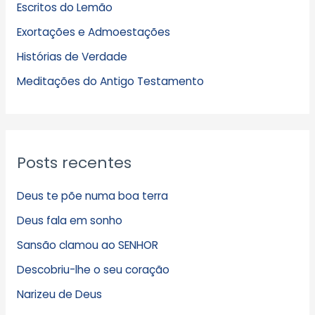
Escritos do Lemão
i
Exortações e Admoestações
v
Histórias de Verdade
o
s
Meditações do Antigo Testamento
Posts recentes
Deus te põe numa boa terra
Deus fala em sonho
Sansão clamou ao SENHOR
Descobriu-lhe o seu coração
Narizeu de Deus