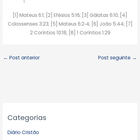
[1] Mateus 6:1; [2] Efésios 5:16; [3] Gálatas 6:10; [4]
Colossenses 3:23; [5] Mateus 6:2‑4; [6] João 5:44; [7]
2 Coríntios 10:18; [8] 1 Coríntios 1:29
←
Post anterior
Post seguinte
→
A
Categorias
r
q
Diário Cristão
u