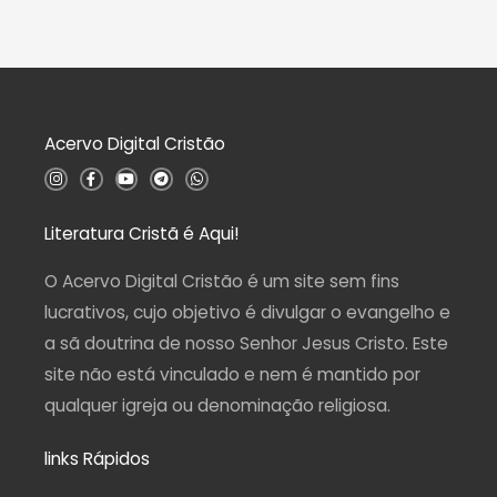
o
l
0
i
d
a
e
ç
5
ã
o
0
d
Acervo Digital Cristão
e
5
I
F
Y
T
W
n
a
o
e
h
s
c
u
l
a
t
e
t
e
t
a
b
u
g
s
Literatura Cristã é Aqui!
g
o
b
r
a
r
o
e
a
p
a
k
m
p
O Acervo Digital Cristão é um site sem fins
m
-
f
lucrativos, cujo objetivo é divulgar o evangelho e
a sã doutrina de nosso Senhor Jesus Cristo. Este
site não está vinculado e nem é mantido por
qualquer igreja ou denominação religiosa.
links Rápidos