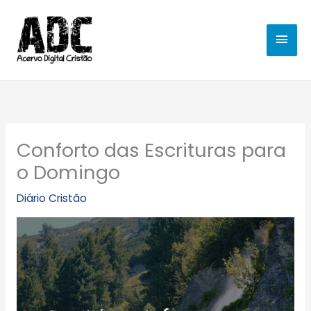
Ir
MEN
para
o
PRIN
conteúdo
Conforto das Escrituras para
o Domingo
Diário Cristão