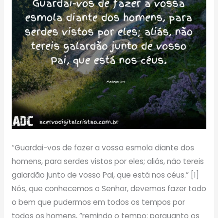
“Guardai-vos de fazer a vossa esmola diante dos
homens, para serdes vistos por eles; aliás, não tereis
galardão junto de vosso Pai, que está nos céus.” [1]
Nós, que conhecemos o Senhor, devemos fazer todo
o bem que pudermos em todos os tempos por
todos os homens, “remindo o tempo; porquanto os