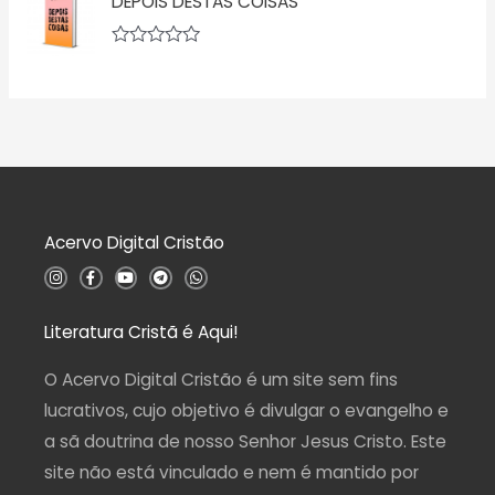
DEPOIS DESTAS COISAS
a
o
l
0
i
d
a
A
e
ç
v
5
ã
a
o
l
0
i
d
a
e
ç
5
ã
o
0
d
Acervo Digital Cristão
e
5
I
F
Y
T
W
n
a
o
e
h
s
c
u
l
a
t
e
t
e
t
a
b
u
g
s
Literatura Cristã é Aqui!
g
o
b
r
a
r
o
e
a
p
a
k
m
p
O Acervo Digital Cristão é um site sem fins
m
-
f
lucrativos, cujo objetivo é divulgar o evangelho e
a sã doutrina de nosso Senhor Jesus Cristo. Este
site não está vinculado e nem é mantido por