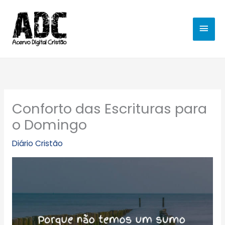
Ir
MEN
para
o
PRIN
conteúdo
Conforto das Escrituras para
o Domingo
Diário Cristão