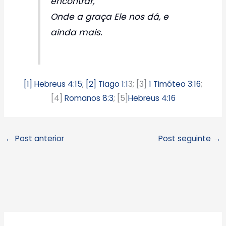
encontrar,
Onde a graça Ele nos dá, e
ainda mais.
[1] Hebreus 4:15
;
[2] Tiago 1:1
3; [3]
1 Timóteo 3:16
;
[4]
Romanos 8:3
; [5]
Hebreus 4:16
←
Post anterior
Post seguinte
→
A