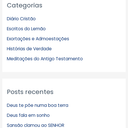
Categorias
r
q
Diário Cristão
u
Escritos do Lemão
i
Exortações e Admoestações
v
Histórias de Verdade
o
s
Meditações do Antigo Testamento
Posts recentes
Deus te põe numa boa terra
Deus fala em sonho
Sansão clamou ao SENHOR