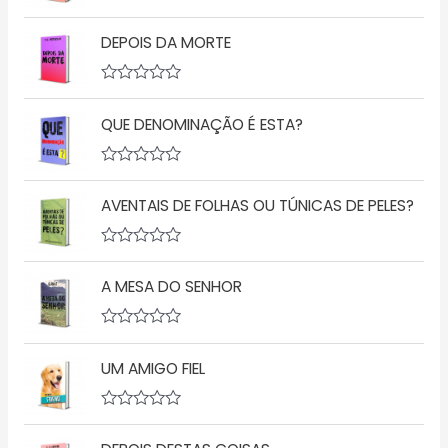
A
v
DEPOIS DA MORTE
a
l
i
a
A
ç
v
ã
QUE DENOMINAÇÃO É ESTA?
a
o
l
0
i
d
a
A
e
ç
v
5
ã
AVENTAIS DE FOLHAS OU TÚNICAS DE PELES?
a
o
l
0
i
d
a
A
e
ç
v
5
ã
A MESA DO SENHOR
a
o
l
0
i
d
a
A
e
ç
v
5
ã
UM AMIGO FIEL
a
o
l
0
i
d
a
A
e
ç
v
5
ã