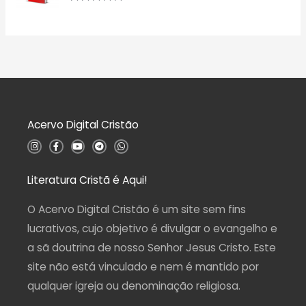
a
5
A
ç
v
ã
a
o
l
0
i
d
a
e
ç
5
ã
o
0
d
Acervo Digital Cristão
e
5
I
F
Y
T
W
n
a
o
e
h
s
c
u
l
a
t
e
t
e
t
a
b
u
g
s
Literatura Cristã é Aqui!
g
o
b
r
a
r
o
e
a
p
a
k
m
p
O Acervo Digital Cristão é um site sem fins
m
-
f
lucrativos, cujo objetivo é divulgar o evangelho e
a sã doutrina de nosso Senhor Jesus Cristo. Este
site não está vinculado e nem é mantido por
qualquer igreja ou denominação religiosa.