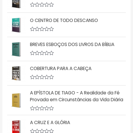
l
i
a
A
ç
v
ã
O CENTRO DE TODO DESCANSO
a
o
l
0
i
d
a
A
e
ç
v
5
ã
BREVES ESBOÇOS DOS LIVROS DA BÍBLIA
a
o
l
0
i
d
a
A
e
ç
v
5
ã
COBERTURA PARA A CABEÇA
a
o
l
0
i
d
a
A
e
ç
v
5
ã
A EPÍSTOLA DE TIAGO - A Realidade da Fé
a
o
l
Provada em Circunstâncias da Vida Diária
0
i
d
a
e
ç
5
A
ã
v
o
A CRUZ E A GLÓRIA
a
0
l
d
i
e