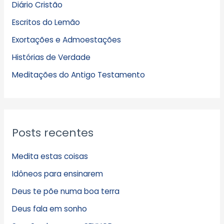
Diário Cristão
u
Escritos do Lemão
i
Exortações e Admoestações
v
Histórias de Verdade
o
s
Meditações do Antigo Testamento
Posts recentes
Medita estas coisas
Idôneos para ensinarem
Deus te põe numa boa terra
Deus fala em sonho