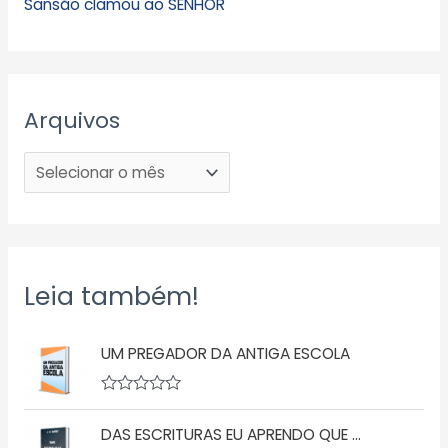
Sansão clamou ao SENHOR
Arquivos
Leia também!
UM PREGADOR DA ANTIGA ESCOLA
A
v
DAS ESCRITURAS EU APRENDO QUE …
a