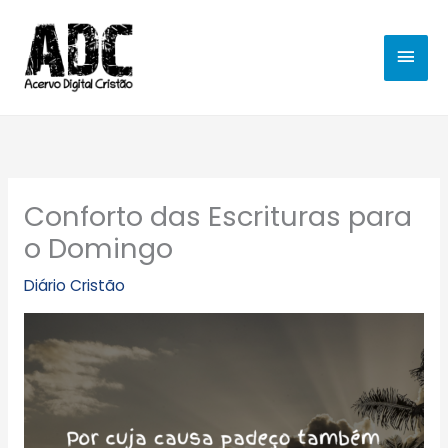
Ir
MEN
para
o
PRIN
conteúdo
Conforto das Escrituras para
o Domingo
Diário Cristão