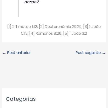
nome?
[1] 2 Timóteo 1:12; [2] Deuteronômio 29:29; [3] 1 João
5:13; [4] Romanos 8:28; [5] 1 João 3:2
←
Post anterior
Post seguinte
→
A
Categorias
r
q