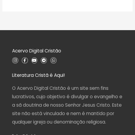
A
e
ç
v
5
ã
a
o
l
0
i
d
a
e
ç
5
ã
o
0
d
Acervo Digital Cristão
e
5
I
F
Y
T
W
n
a
o
e
h
s
c
u
l
a
t
e
t
e
t
a
b
u
g
s
Literatura Cristã é Aqui!
g
o
b
r
a
r
o
e
a
p
a
k
m
p
O Acervo Digital Cristão é um site sem fins
m
-
f
lucrativos, cujo objetivo é divulgar o evangelho e
a sã doutrina de nosso Senhor Jesus Cristo. Este
site não está vinculado e nem é mantido por
qualquer igreja ou denominação religiosa.