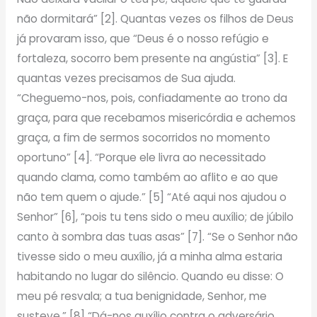
não dormitará” [2]. Quantas vezes os filhos de Deus
já provaram isso, que “Deus é o nosso refúgio e
fortaleza, socorro bem presente na angústia” [3]. E
quantas vezes precisamos de Sua ajuda.
“Cheguemo-nos, pois, confiadamente ao trono da
graça, para que recebamos misericórdia e achemos
graça, a fim de sermos socorridos no momento
oportuno” [4]. “Porque ele livra ao necessitado
quando clama, como também ao aflito e ao que
não tem quem o ajude.” [5] “Até aqui nos ajudou o
Senhor” [6], “pois tu tens sido o meu auxílio; de júbilo
canto à sombra das tuas asas” [7]. “Se o Senhor não
tivesse sido o meu auxílio, já a minha alma estaria
habitando no lugar do silêncio. Quando eu disse: O
meu pé resvala; a tua benignidade, Senhor, me
susteve.” [8] “Dá-nos auxílio contra o adversário,