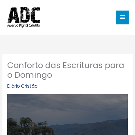
Ir
MEN
para
o
PRIN
conteúdo
Conforto das Escrituras para
o Domingo
Diário Cristão