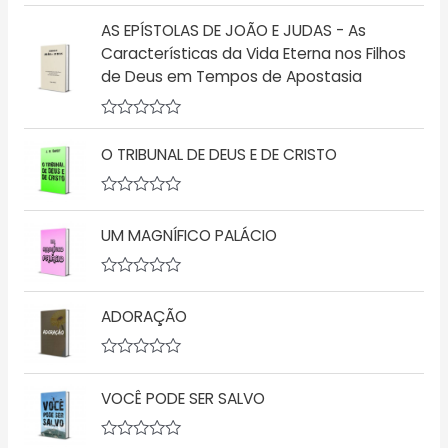
A
ç
v
AS EPÍSTOLAS DE JOÃO E JUDAS - As
ã
a
o
l
Características da Vida Eterna nos Filhos
0
i
d
de Deus em Tempos de Apostasia
a
e
ç
5
ã
o
A
0
v
d
O TRIBUNAL DE DEUS E DE CRISTO
a
e
l
5
i
a
A
ç
v
UM MAGNÍFICO PALÁCIO
ã
a
o
l
0
i
d
a
A
e
ç
v
5
ã
ADORAÇÃO
a
o
l
0
i
d
a
A
e
ç
v
5
ã
VOCÊ PODE SER SALVO
a
o
l
0
i
d
a