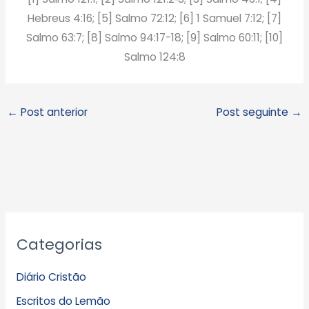
Hebreus 4:16; [5] Salmo 72:12; [6] 1 Samuel 7:12; [7]
Salmo 63:7; [8] Salmo 94:17-18; [9] Salmo 60:11; [10]
Salmo 124:8
←
Post anterior
Post seguinte
→
A
Categorias
r
q
Diário Cristão
u
Escritos do Lemão
i