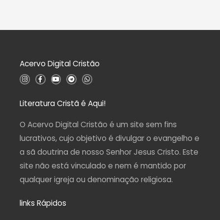
o
l
0
i
d
a
e
ç
5
ã
o
0
d
Acervo Digital Cristão
e
5
I
F
Y
T
W
n
a
o
e
h
s
c
u
l
a
t
e
t
e
t
a
b
u
g
s
Literatura Cristã é Aqui!
g
o
b
r
a
r
o
e
a
p
a
k
m
p
O Acervo Digital Cristão é um site sem fins
m
-
f
lucrativos, cujo objetivo é divulgar o evangelho e
a sã doutrina de nosso Senhor Jesus Cristo. Este
site não está vinculado e nem é mantido por
qualquer igreja ou denominação religiosa.
links Rápidos