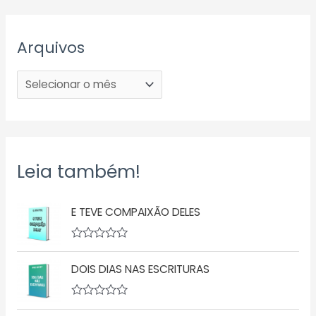
Arquivos
Leia também!
E TEVE COMPAIXÃO DELES
A
v
DOIS DIAS NAS ESCRITURAS
a
l
i
a
A
ç