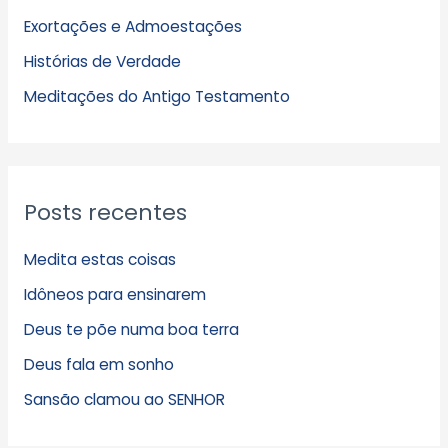
i
Exortações e Admoestações
v
Histórias de Verdade
o
s
Meditações do Antigo Testamento
Posts recentes
Medita estas coisas
Idôneos para ensinarem
Deus te põe numa boa terra
Deus fala em sonho
Sansão clamou ao SENHOR