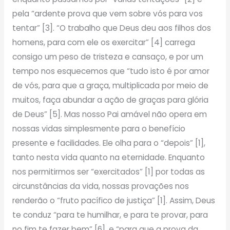
pela “ardente prova que vem sobre vós para vos
tentar” [3]. “O trabalho que Deus deu aos filhos dos
homens, para com ele os exercitar” [4] carrega
consigo um peso de tristeza e cansaço, e por um
tempo nos esquecemos que “tudo isto é por amor
de vós, para que a graça, multiplicada por meio de
muitos, faça abundar a ação de graças para glória
de Deus” [5]. Mas nosso Pai amável não opera em
nossas vidas simplesmente para o benefício
presente e facilidades. Ele olha para o “depois” [1],
tanto nesta vida quanto na eternidade. Enquanto
nos permitirmos ser “exercitados” [1] por todas as
circunstâncias da vida, nossas provações nos
renderão o “fruto pacífico de justiça” [1]. Assim, Deus
te conduz “para te humilhar, e para te provar, para
no fim te fazer bem” [6], e “para que a prova da