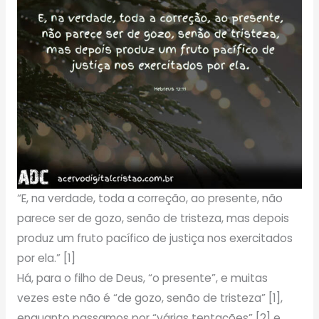
“E, na verdade, toda a correção, ao presente, não
parece ser de gozo, senão de tristeza, mas depois
produz um fruto pacífico de justiça nos exercitados
por ela.” [1]
Há, para o filho de Deus, “o presente”, e muitas
vezes este não é “de gozo, senão de tristeza” [1],
enquanto passamos por “várias tentações” [2] e