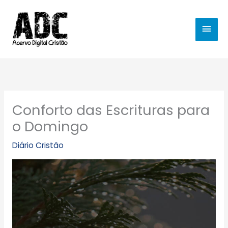
Ir
MEN
para
o
PRIN
conteúdo
Conforto das Escrituras para
o Domingo
Diário Cristão