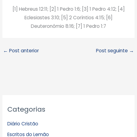
[1] Hebreus 12:11; [2] 1 Pedro 1:6; [3] 1 Pedro 4:12; [4]
Eclesiastes 3:10; [5] 2 Coríntios 4:15; [6]
Deuteronômio 8:16; [7] 1 Pedro 1:7
←
Post anterior
Post seguinte
→
A
Categorias
r
q
Diário Cristão
u
Escritos do Lemão