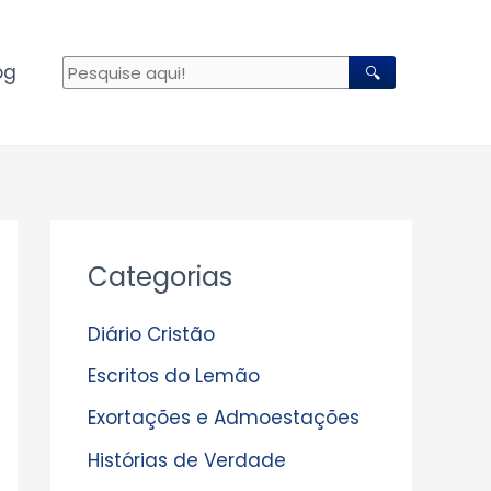
og
🔍
A
Categorias
r
q
Diário Cristão
u
Escritos do Lemão
i
Exortações e Admoestações
v
Histórias de Verdade
o