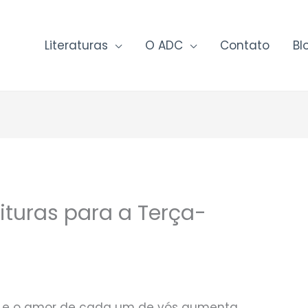
Literaturas
O ADC
Contato
Bl
ituras para a Terça-
mo e o amor de cada um de vós aumenta