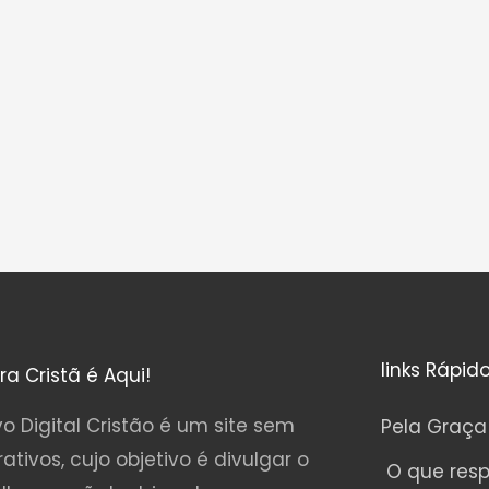
links Rápid
ura Cristã é Aqui!
o Digital Cristão é um site sem
Pela Graça
rativos, cujo objetivo é divulgar o
O que res