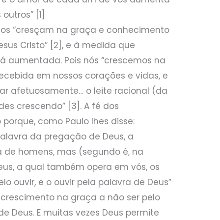
outros” [1]
dos “cresçam na graça e conhecimento
esus Cristo” [2], e à medida que
rá aumentada. Pois nós “crescemos na
recebida em nossos corações e vidas, e
r afetuosamente… o leite racional (da
des crescendo” [3]. A fé dos
 porque, como Paulo lhes disse:
palavra da pregação de Deus, a
a de homens, mas (segundo é, na
eus, a qual também opera em vós, os
pelo ouvir, e o ouvir pela palavra de Deus”
 crescimento na graça a não ser pelo
de Deus. E muitas vezes Deus permite