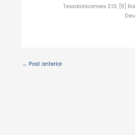
Tessalonicenses 2:13; [5] Ro
Deu
←
Post anterior