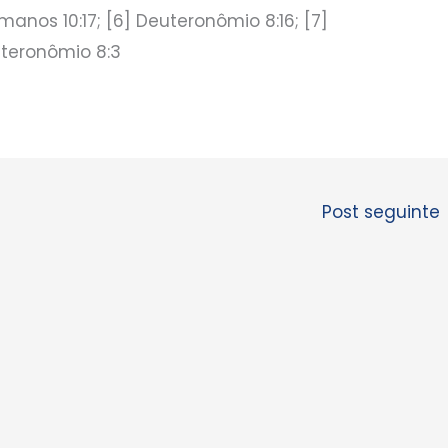
manos 10:17; [6] Deuteronômio 8:16; [7]
teronômio 8:3
Post seguinte