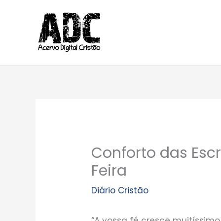
Ir
para
o
conteúdo
Conforto das Escr
Feira
Diário Cristão
“A vossa fé cresce muitíssi