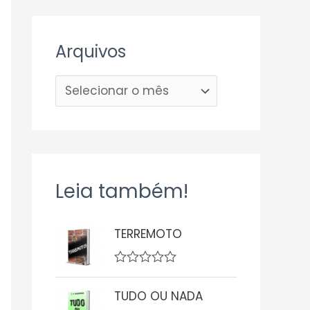
Arquivos
Leia também!
TERREMOTO
A
v
TUDO OU NADA
a
l