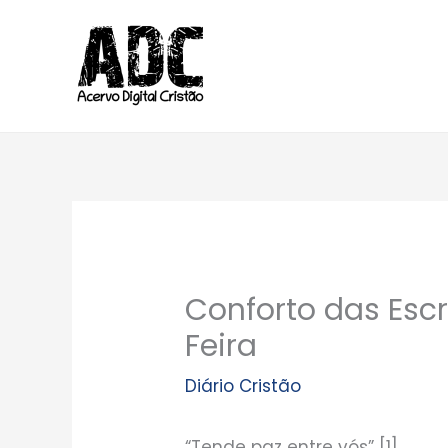
Ir
para
o
conteúdo
Conforto das Escr
Feira
Diário Cristão
“Tende paz entre vós” [1]