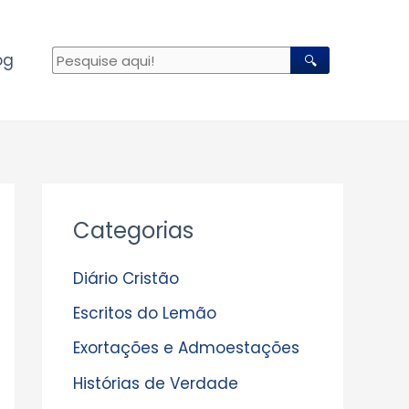
og
🔍
A
Categorias
r
q
Diário Cristão
u
Escritos do Lemão
i
Exortações e Admoestações
v
Histórias de Verdade
o