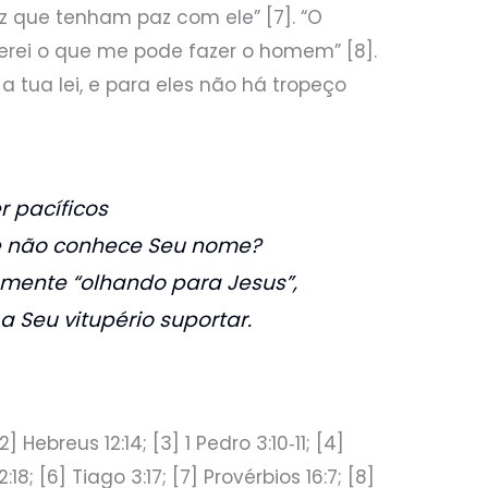
az que tenham paz com ele” [7]. “O
rei o que me pode fazer o homem” [8].
 tua lei, e para eles não há tropeço
 pacíficos
 não conhece Seu nome?
mente “olhando para Jesus”,
a Seu vitupério suportar.
2] Hebreus 12:14; [3] 1 Pedro 3:10‑11; [4]
8; [6] Tiago 3:17; [7] Provérbios 16:7; [8]