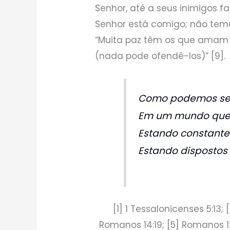
Senhor, até a seus inimigos f
Senhor está comigo; não teme
“Muita paz têm os que amam a
(nada pode ofendê-los)” [9].
Como podemos ser
Em um mundo que
Estando constante
Estando dispostos 
[1] 1 Tessalonicenses 5:13; [
Romanos 14:19; [5] Romanos 12:1