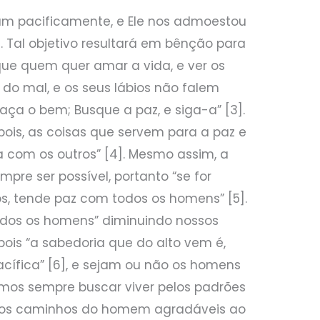
vam pacificamente, e Ele nos admoestou
]. Tal objetivo resultará em bênção para
que quem quer amar a vida, e ver os
a do mal, e os seus lábios não falem
aça o bem; Busque a paz, e siga-a” [3].
pois, as coisas que servem para a paz e
a com os outros” [4]. Mesmo assim, a
re ser possível, portanto “se for
ós, tende paz com todos os homens” [5].
dos os homens” diminuindo nossos
pois “a sabedoria que do alto vem é,
acífica” [6], e sejam ou não os homens
mos sempre buscar viver pelos padrões
o os caminhos do homem agradáveis ao