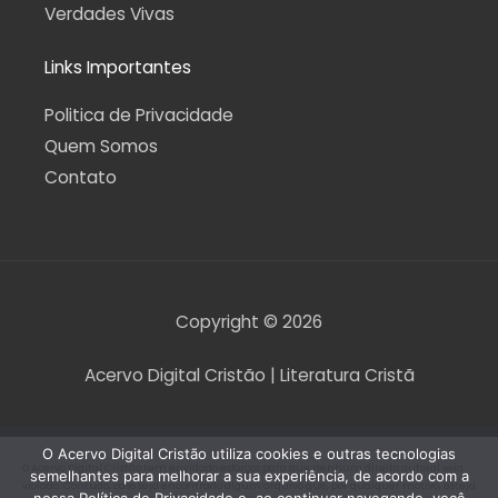
Verdades Vivas
Links Importantes
Politica de Privacidade
Quem Somos
Contato
Copyright © 2026
Acervo Digital Cristão | Literatura Cristã
O Acervo Digital Cristão utiliza cookies e outras tecnologias
O Acervo Digital Cristão tem envidado esforços para que nenhum direito autoral seja
semelhantes para melhorar a sua experiência, de acordo com a
violado. Contudo, caso seja encontrado algum arquivo que, por qualquer motivo, esteja