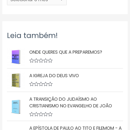
Leia também!
ONDE QUERES QUE A PREPAREMOS?
A
v
A IGREJA DO DEUS VIVO
a
l
i
a
A
ç
v
ã
A TRANSIÇÃO DO JUDAÍSMO AO
a
o
l
CRISTIANISMO NO EVANGELHO DE JOÃO
0
i
d
a
e
ç
5
A
ã
v
o
A EPÍSTOLA DE PAULO AO TITO E FILEMOM - A
a
0