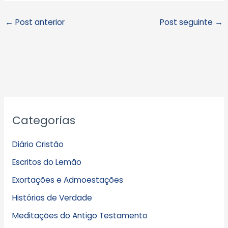
←
Post anterior
Post seguinte
→
A
Categorias
r
q
Diário Cristão
u
Escritos do Lemão
i
Exortações e Admoestações
v
Histórias de Verdade
o
s
Meditações do Antigo Testamento