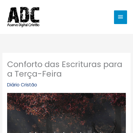
Ir
MEN
para
o
PRIN
conteúdo
Conforto das Escrituras para
a Terça-Feira
Diário Cristão