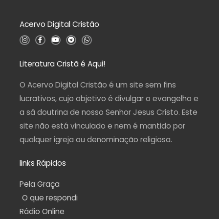
o
0
d
Acervo Digital Cristão
e
5
I
F
Y
T
W
n
a
o
e
h
s
c
u
l
a
t
e
t
e
t
a
b
u
g
s
Literatura Cristã é Aqui!
g
o
b
r
a
r
o
e
a
p
a
k
m
p
O Acervo Digital Cristão é um site sem fins
m
-
f
lucrativos, cujo objetivo é divulgar o evangelho e
a sã doutrina de nosso Senhor Jesus Cristo. Este
site não está vinculado e nem é mantido por
qualquer igreja ou denominação religiosa.
links Rápidos
Pela Graça
O que respondi
Rádio Online