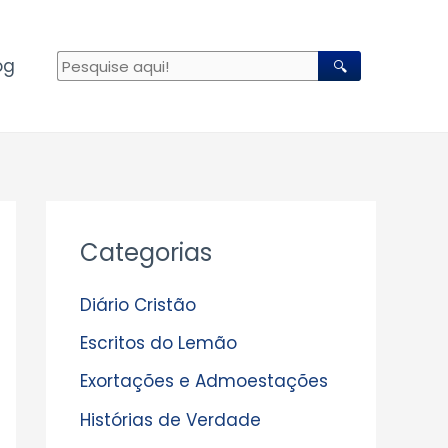
og
🔍
A
Categorias
r
q
Diário Cristão
u
Escritos do Lemão
i
Exortações e Admoestações
v
Histórias de Verdade
o