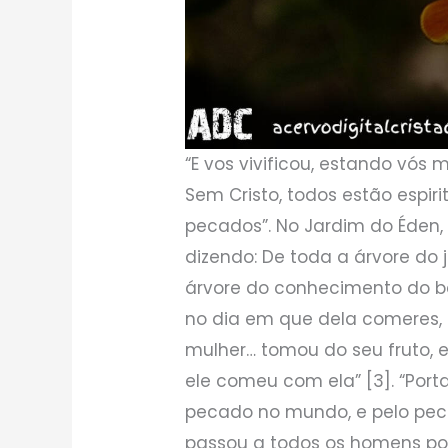
“E vos vivificou, estando vós
Sem Cristo, todos estão espi
pecados”. No Jardim do Éden
dizendo: De toda a árvore do
árvore do conhecimento do b
no dia em que dela comeres, 
mulher… tomou do seu fruto,
ele comeu com ela” [3]. “Po
pecado no mundo, e pelo pe
passou a todos os homens por