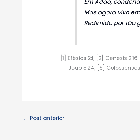
Em Adão, condenad
Mas agora vivo em 
Redimido por tão 
[1] Efésios 2:1; [2] Gênesis 2:1
João 5:24; [6] Colossenses 
←
Post anterior