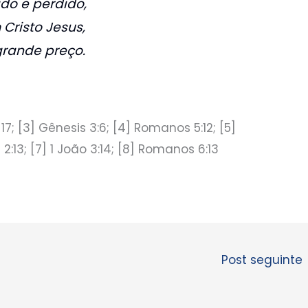
o e perdido,
Cristo Jesus,
grande preço.
6-17; [3] Gênesis 3:6; [4] Romanos 5:12; [5]
2:13; [7] 1 João 3:14; [8] Romanos 6:13
Post seguinte