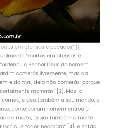
 mortos em ofensas e pecados” [1]
ritualmente “mortos em ofensas e
, “ordenou o Senhor Deus ao homem,
 jardim comerás livremente, mas da
em e do mal, dela não comerás; porque
certamente morrerás” [2]. Mas “a
 e comeu, e deu também a seu marido, e
rtanto, como por um homem entrou o
cado a morte, assim também a morte
 isso que todos pecaram” [4], e então