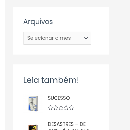
Arquivos
Leia também!
SUCESSO
A
v
DESASTRES – DE
a
l