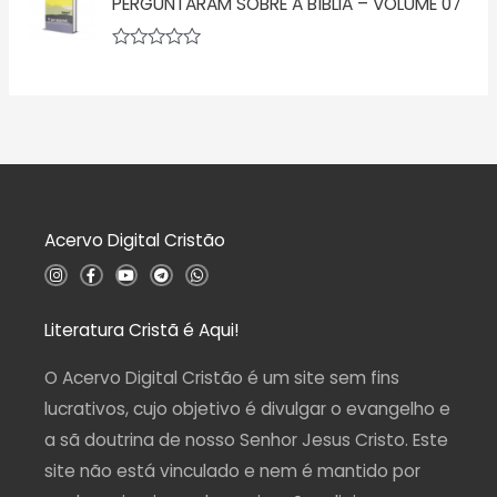
PERGUNTARAM SOBRE A BÍBLIA – VOLUME 07
0
i
d
a
e
ç
5
A
ã
v
o
a
0
l
d
i
e
a
5
ç
ã
o
0
d
Acervo Digital Cristão
e
5
I
F
Y
T
W
n
a
o
e
h
s
c
u
l
a
t
e
t
e
t
a
b
u
g
s
Literatura Cristã é Aqui!
g
o
b
r
a
r
o
e
a
p
a
k
m
p
O Acervo Digital Cristão é um site sem fins
m
-
f
lucrativos, cujo objetivo é divulgar o evangelho e
a sã doutrina de nosso Senhor Jesus Cristo. Este
site não está vinculado e nem é mantido por