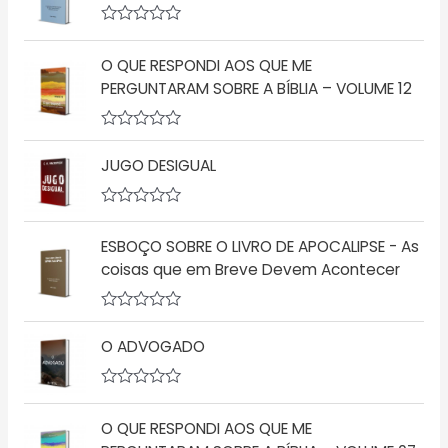
i
a
A
ç
v
ã
O QUE RESPONDI AOS QUE ME
a
o
l
PERGUNTARAM SOBRE A BÍBLIA – VOLUME 12
0
i
d
a
e
ç
5
A
ã
v
o
JUGO DESIGUAL
a
0
l
d
i
e
a
5
A
ç
v
ESBOÇO SOBRE O LIVRO DE APOCALIPSE - As
ã
a
o
l
coisas que em Breve Devem Acontecer
0
i
d
a
e
ç
5
A
ã
v
o
O ADVOGADO
a
0
l
d
i
e
a
5
A
ç
v
O QUE RESPONDI AOS QUE ME
ã
a
o
l