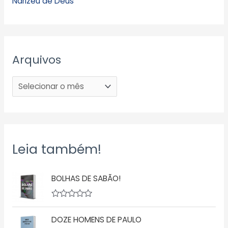
Narizeu de Deus
Arquivos
Leia também!
BOLHAS DE SABÃO!
A
v
DOZE HOMENS DE PAULO
a
l