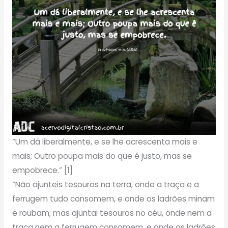
“Um dá liberalmente, e se lhe acrescenta mais e
mais; Outro poupa mais do que é justo, mas se
empobrece.” [1]
“Não ajunteis tesouros na terra, onde a traça e a
ferrugem tudo consomem, e onde os ladrões minam
e roubam; mas ajuntai tesouros no céu, onde nem a
traça nem a ferrugem consomem, e onde os ladrões