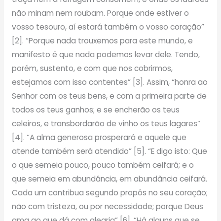
não minam nem roubam. Porque onde estiver o
vosso tesouro, aí estará também o vosso coração”
[2]. “Porque nada trouxemos para este mundo, e
manifesto é que nada podemos levar dele. Tendo,
porém, sustento, e com que nos cobrirmos,
estejamos com isso contentes” [3]. Assim, “honra ao
Senhor com os teus bens, e com a primeira parte de
todos os teus ganhos; e se encherão os teus
celeiros, e transbordarão de vinho os teus lagares”
[4]. “A alma generosa prosperará e aquele que
atende também será atendido” [5]. “E digo isto: Que
o que semeia pouco, pouco também ceifará; e o
que semeia em abundância, em abundância ceifará.
Cada um contribua segundo propôs no seu coração;
não com tristeza, ou por necessidade; porque Deus
ama ao que dá com alegria” [6]. “Há alguns que se