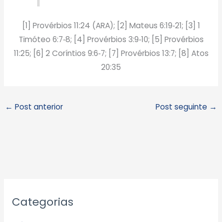
[1] Provérbios 11:24 (ARA); [2] Mateus 6:19‑21; [3] 1
Timóteo 6:7‑8; [4] Provérbios 3:9‑10; [5] Provérbios
11:25; [6] 2 Coríntios 9:6‑7; [7] Provérbios 13:7; [8] Atos
20:35
←
Post anterior
Post seguinte
→
A
Categorias
r
q