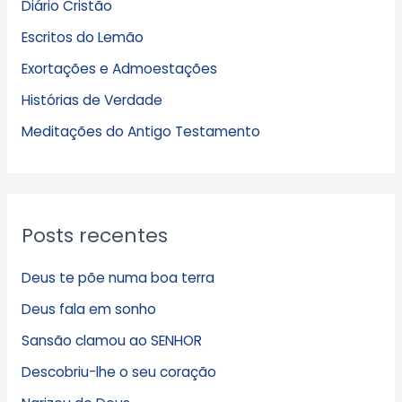
Diário Cristão
u
Escritos do Lemão
i
Exortações e Admoestações
v
Histórias de Verdade
o
s
Meditações do Antigo Testamento
Posts recentes
Deus te põe numa boa terra
Deus fala em sonho
Sansão clamou ao SENHOR
Descobriu-lhe o seu coração