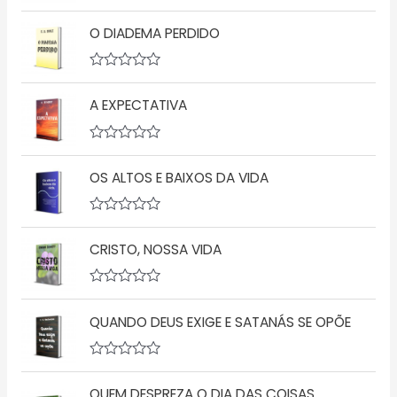
A
v
O DIADEMA PERDIDO
a
l
i
a
A
ç
v
ã
A EXPECTATIVA
a
o
l
0
i
d
a
A
e
ç
v
5
ã
OS ALTOS E BAIXOS DA VIDA
a
o
l
0
i
d
a
A
e
ç
v
5
ã
CRISTO, NOSSA VIDA
a
o
l
0
i
d
a
A
e
ç
v
5
ã
QUANDO DEUS EXIGE E SATANÁS SE OPÕE
a
o
l
0
i
d
a
A
e
ç
v
5
ã
QUEM DESPREZA O DIA DAS COISAS
a