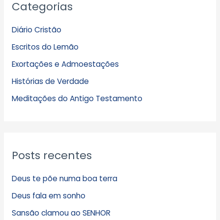
Categorias
r
q
Diário Cristão
u
Escritos do Lemão
i
Exortações e Admoestações
v
Histórias de Verdade
o
s
Meditações do Antigo Testamento
Posts recentes
Deus te põe numa boa terra
Deus fala em sonho
Sansão clamou ao SENHOR