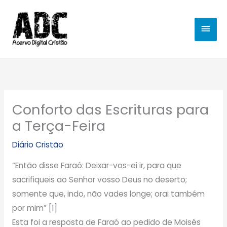
Ir
MEN
para
o
PRIN
conteúdo
Conforto das Escrituras para
a Terça-Feira
Diário Cristão
“Então disse Faraó: Deixar-vos-ei ir, para que
sacrifiqueis ao Senhor vosso Deus no deserto;
somente que, indo, não vades longe; orai também
por mim” [1]
Esta foi a resposta de Faraó ao pedido de Moisés