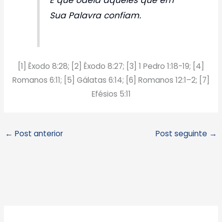
Sua Palavra confiam.
[1] Êxodo 8:28; [2] Êxodo 8:27; [3] 1 Pedro 1:18-19; [4]
Romanos 6:11; [5] Gálatas 6:14; [6] Romanos 12:1–2; [7]
Efésios 5:11
←
Post anterior
Post seguinte
→
A