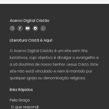
e
ç
5
ã
o
0
d
Acervo Digital Cristão
e
5
I
F
Y
T
W
n
a
o
e
h
s
c
u
l
a
t
e
t
e
t
a
b
u
g
s
Literatura Cristã é Aqui!
g
o
b
r
a
r
o
e
a
p
a
k
m
p
O Acervo Digital Cristão é um site sem fins
m
-
f
lucrativos, cujo objetivo é divulgar o evangelho e
a sã doutrina de nosso Senhor Jesus Cristo. Este
site não está vinculado e nem é mantido por
qualquer igreja ou denominação religiosa.
links Rápidos
Pela Graça
O que respondi