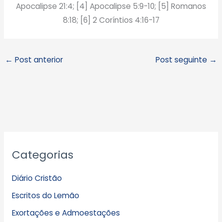
Apocalipse 21:4; [4] Apocalipse 5:9-10; [5] Romanos
8:18; [6] 2 Coríntios 4:16-17
←
Post anterior
Post seguinte
→
A
Categorias
r
q
Diário Cristão
u
Escritos do Lemão
i
Exortações e Admoestações
v