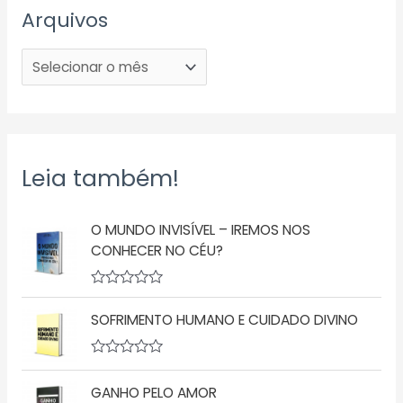
Arquivos
Leia também!
O MUNDO INVISÍVEL – IREMOS NOS
CONHECER NO CÉU?
A
v
SOFRIMENTO HUMANO E CUIDADO DIVINO
a
l
i
a
A
ç
v
GANHO PELO AMOR
ã
a