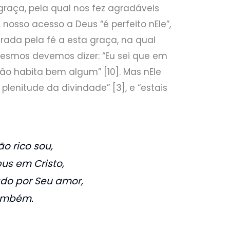
 graça, pela qual nos fez agradáveis
E nosso acesso a Deus “é perfeito nEle”,
ada pela fé a esta graça, na qual
mesmos devemos dizer: “Eu sei que em
não habita bem algum” [10]. Mas nEle
plenitude da divindade” [3], e “estais
ão rico sou,
us em Cristo,
do por Seu amor,
ambém.