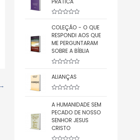
PRÁTICA
i
a
ç
A
ã
v
o
COLEÇÃO - O QUE
a
0
RESPONDI AOS QUE
l
d
i
ME PERGUNTARAM
e
a
5
SOBRE A BÍBLIA
ç
ã
o
0
A
d
v
ALIANÇAS
e
a
5
→
l
i
A
a
v
ç
A HUMANIDADE SEM
a
ã
l
o
PECADO DE NOSSO
i
0
SENHOR JESUS
a
d
ç
CRISTO
e
ã
5
o