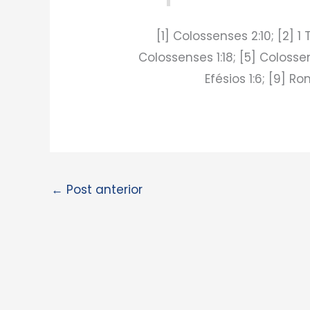
[1] Colossenses 2:10; [2] 1
Colossenses 1:18; [5] Colossens
Efésios 1:6; [9] R
←
Post anterior