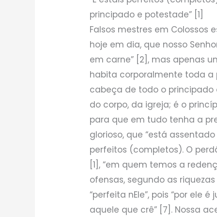
principado e potestade” [1]
Falsos mestres em Colossos 
hoje em dia, que nosso Senho
em carne” [2], mas apenas um
habita corporalmente toda a p
cabeça de todo o principado e
do corpo, da igreja; é o princ
para que em tudo tenha a pree
glorioso, que “está assentado
perfeitos (completos). O perd
[1], “em quem temos a redenç
ofensas, segundo as riquezas 
“perfeita nEle”, pois “por ele 
aquele que crê” [7]. Nossa ace