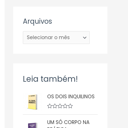
Arquivos
Leia também!
OS DOIS INQUILINOS
A
v
UM SÓ CORPO NA
a
l