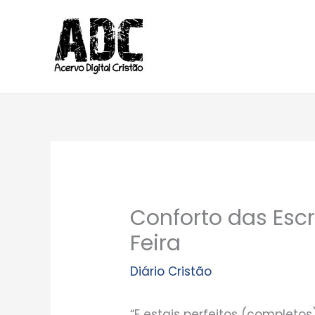
Ir
para
o
conteúdo
Conforto das Escr
Feira
Diário Cristão
“E estais perfeitos (completo