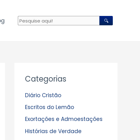
og
🔍
A
Categorias
r
q
Diário Cristão
u
Escritos do Lemão
i
Exortações e Admoestações
v
Histórias de Verdade
o