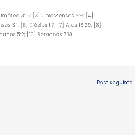
 Timóteo 3:16; [3] Colossenses 2:9; [4]
es 3:1; [6] Efésios 1:7; [7] Atos 13:39; [8]
omanos 5:2; [10] Romanos 7:18
Post seguinte