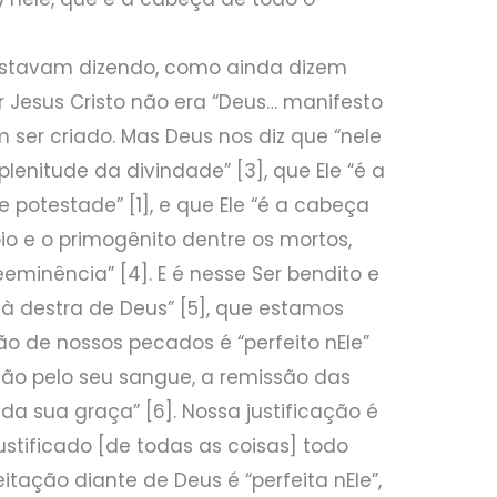
estavam dizendo, como ainda dizem
r Jesus Cristo não era “Deus… manifesto
 ser criado. Mas Deus nos diz que “nele
lenitude da divindade” [3], que Ele “é a
 potestade” [1], e que Ele “é a cabeça
ípio e o primogênito dentre os mortos,
minência” [4]. E é nesse Ser bendito e
 à destra de Deus” [5], que estamos
ão de nossos pecados é “perfeito nEle”
ão pelo seu sangue, a remissão das
da sua graça” [6]. Nossa justificação é
é justificado [de todas as coisas] todo
itação diante de Deus é “perfeita nEle”,