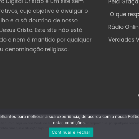
o Digital Cristão é um site sem
Pela Graça
rativos, cujo objetivo é divulgar o
O que res
lho e a sã doutrina de nosso
Rádio Onli
Jesus Cristo. Este site não está
ado e nem é mantido por qualquer
Verdades V
ou denominação religiosa.
emelhantes para melhorar a sua experiência, de acordo com a nossa Polí
estas condições.
o autoral seja violado. Contudo, caso seja encontrado algum arquivo que, por qualquer motivo, es
Cristão para que a situação seja imediatamente regularizada.
Continuar e Fechar