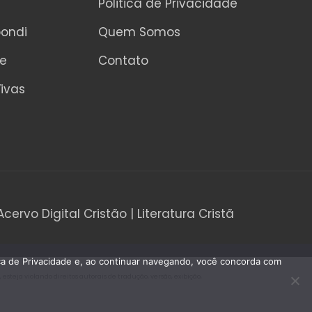
Politica de Privacidade
pondi
Quem Somos
ne
Contato
ivas
Acervo Digital Cristão | Literatura Cristã
tica de Privacidade e, ao continuar navegando, você concorda com
teja violando direitos autorais de tradução, versão, exibição,