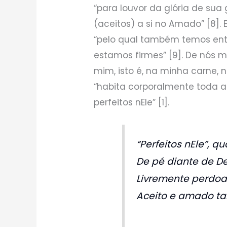
“para louvor da glória de sua
(aceitos) a si no Amado” [8]. 
“pelo qual também temos entr
estamos firmes” [9]. De nós 
mim, isto é, na minha carne, 
“habita corporalmente toda a 
perfeitos nEle” [1].
“Perfeitos nEle”, qu
De pé diante de De
Livremente perdoa
Aceito e amado t