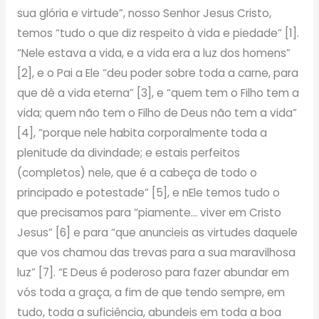
sua glória e virtude”, nosso Senhor Jesus Cristo,
temos “tudo o que diz respeito à vida e piedade” [1].
“Nele estava a vida, e a vida era a luz dos homens”
[2], e o Pai a Ele “deu poder sobre toda a carne, para
que dê a vida eterna” [3], e “quem tem o Filho tem a
vida; quem não tem o Filho de Deus não tem a vida”
[4], “porque nele habita corporalmente toda a
plenitude da divindade; e estais perfeitos
(completos) nele, que é a cabeça de todo o
principado e potestade” [5], e nEle temos tudo o
que precisamos para “piamente… viver em Cristo
Jesus” [6] e para “que anuncieis as virtudes daquele
que vos chamou das trevas para a sua maravilhosa
luz” [7]. “E Deus é poderoso para fazer abundar em
vós toda a graça, a fim de que tendo sempre, em
tudo, toda a suficiência, abundeis em toda a boa