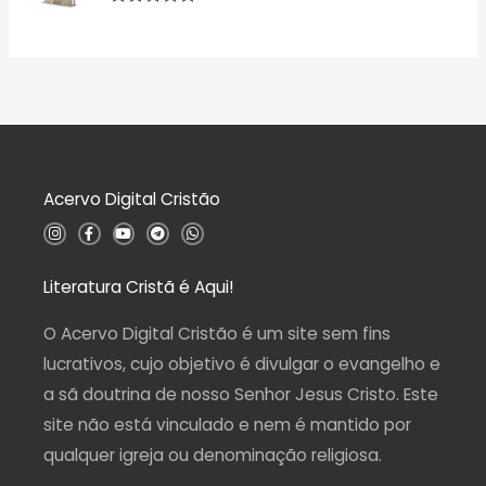
d
a
A
e
ç
v
5
ã
a
o
l
0
i
d
a
e
ç
5
ã
o
0
d
Acervo Digital Cristão
e
5
I
F
Y
T
W
n
a
o
e
h
s
c
u
l
a
t
e
t
e
t
a
b
u
g
s
Literatura Cristã é Aqui!
g
o
b
r
a
r
o
e
a
p
a
k
m
p
O Acervo Digital Cristão é um site sem fins
m
-
f
lucrativos, cujo objetivo é divulgar o evangelho e
a sã doutrina de nosso Senhor Jesus Cristo. Este
site não está vinculado e nem é mantido por
qualquer igreja ou denominação religiosa.