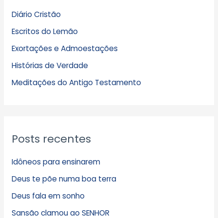
q
Diário Cristão
u
Escritos do Lemão
i
Exortações e Admoestações
v
Histórias de Verdade
o
s
Meditações do Antigo Testamento
Posts recentes
Idôneos para ensinarem
Deus te põe numa boa terra
Deus fala em sonho
Sansão clamou ao SENHOR