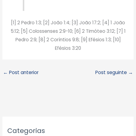
[1] 2 Pedro 1:3; [2] João 1:4; [3] João 17:2; [4] 1 João
5:12; [5] Colossenses 2:9-10; [6] 2 Timóteo 3:12; [7] 1
Pedro 2:9; [8] 2 Coríntios 9:8; [9] Efésios 1:3; [10]
Efésios 3:20
←
Post anterior
Post seguinte
→
A
Categorias
r