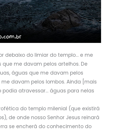
r debaixo do limiar do templo… e me
s que me davam pelos artelhos. De
guas, águas que me davam pelos
e me davam pelos lombos. Ainda [mais
ão podia atravessar… águas para nelas
ofética do templo milenial (que existirá
os), de onde nosso Senhor Jesus reinará
 terra se encherá do conhecimento do