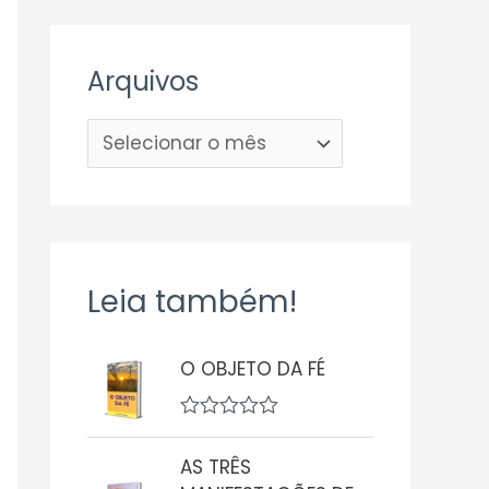
Arquivos
Leia também!
O OBJETO DA FÉ
A
v
AS TRÊS
a
l