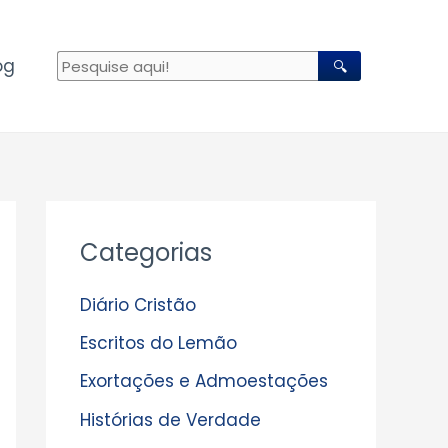
og
🔍
A
Categorias
r
q
Diário Cristão
u
Escritos do Lemão
i
Exortações e Admoestações
v
Histórias de Verdade
o