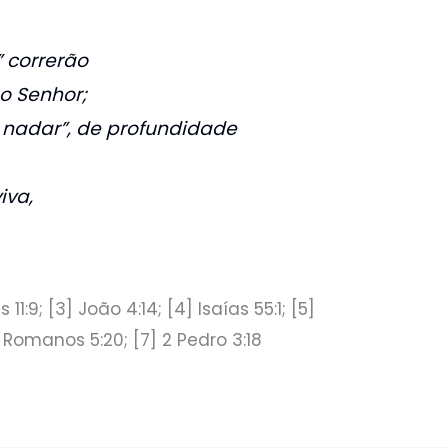
” correrão
o Senhor;
 nadar”, de profundidade
iva,
s 11:9; [3] João 4:14; [4] Isaías 55:1; [5]
] Romanos 5:20; [7] 2 Pedro 3:18