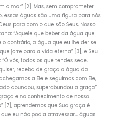
m o mar” [2]. Mas, sem comprometer
o, essas águas são uma figura para nós
Deus para com o que são Seus. Nosso
tana: “Aquele que beber da água que
lo contrário, a água que eu lhe der se
ue jorre para a vida eterna” [3], e Seu
: “Ó vós, todos os que tendes sede,
 quiser, receba de graça a água da
s achegamos a Ele e seguimos com Ele,
ado abundou, superabundou a graça”
 graça e no conhecimento de nosso
to” [7], aprendemos que Sua graça é
o, que eu não podia atravessar… águas