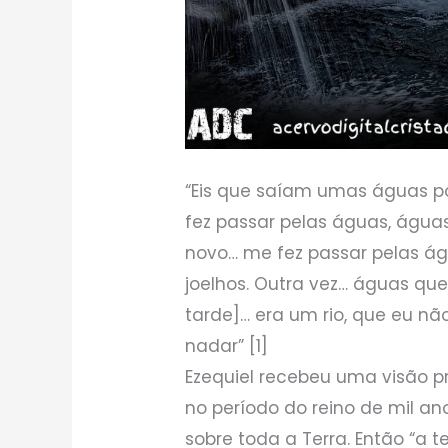
“Eis que saíam umas águas po
fez passar pelas águas, água
novo… me fez passar pelas á
joelhos. Outra vez… águas qu
tarde]… era um rio, que eu n
nadar” [1]
Ezequiel recebeu uma visão pr
no período do reino de mil an
sobre toda a Terra. Então “a