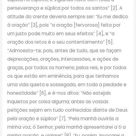
perseverança e súplica por todos os santos” [2]. A
atitude do crente deveria sempre ser: “Eu me dedico
à oração” [3], pois “a oração [fervorosa] feita por
um justo pode muito em seus efeitos” [4], e “a
oração dos retos é o seu contentamento” [5].
“Admoesto-te, pois, antes de tudo, que se façam
deprecações, orações, intercessões, e ações de
graças, por todos os homens; pelos reis, e por todos
os que estão em eminência, para que tenhamos
uma vida quieta e sossegada, em toda a piedade e
honestidade” [6], e é-nos ditos: “Não estejais
inquietos por coisa alguma; antes as vossas
petições sejam em tudo conhecidas diante de Deus
pela oração e súplica” [7]. “Pela manhã ouvirás a
minha voz, ó Senhor; pela manhã apresentarei a ti a
minha oração, e vigiarei” [8]. “Eu, porém, invocarei a