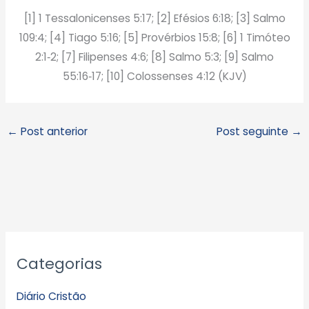
[1] 1 Tessalonicenses 5:17; [2] Efésios 6:18; [3] Salmo
109:4; [4] Tiago 5:16; [5] Provérbios 15:8; [6] 1 Timóteo
2:1‑2; [7] Filipenses 4:6; [8] Salmo 5:3; [9] Salmo
55:16‑17; [10] Colossenses 4:12 (KJV)
←
Post anterior
Post seguinte
→
A
Categorias
r
q
Diário Cristão
u