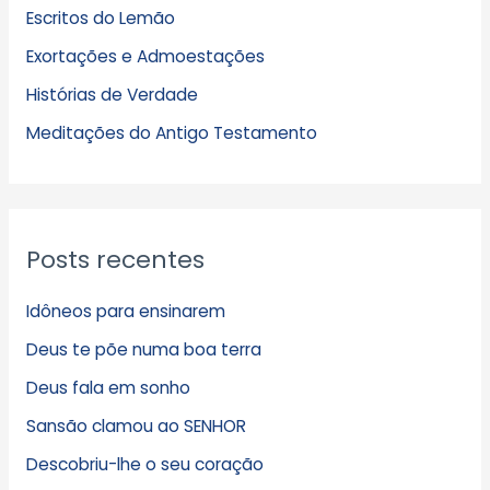
Escritos do Lemão
i
Exortações e Admoestações
v
Histórias de Verdade
o
s
Meditações do Antigo Testamento
Posts recentes
Idôneos para ensinarem
Deus te põe numa boa terra
Deus fala em sonho
Sansão clamou ao SENHOR
Descobriu-lhe o seu coração