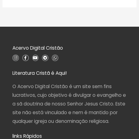
v
5
ã
a
o
l
0
i
d
a
e
ç
5
ã
o
0
d
Acervo Digital Cristão
e
5
I
F
Y
T
W
n
a
o
e
h
s
c
u
l
a
t
e
t
e
t
a
b
u
g
s
Literatura Cristã é Aqui!
g
o
b
r
a
r
o
e
a
p
a
k
m
p
O Acervo Digital Cristão é um site sem fins
m
-
f
lucrativos, cujo objetivo é divulgar o evangelho e
a sã doutrina de nosso Senhor Jesus Cristo. Este
site não está vinculado e nem é mantido por
qualquer igreja ou denominação religiosa.
links Rápidos