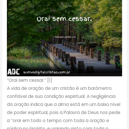
“Orai sem cessar.” [1]
A vida de oração de um cristão é um barômetro
confiável de sua condição espiritual. A negligência
da oração indica que a alma está em um baixo nível
de poder espiritual, pois a Palavra de Deus nos pede
a “orar em todo o tempo com toda a oração e
súplica no Espírito, e vigiando nisto com toda a