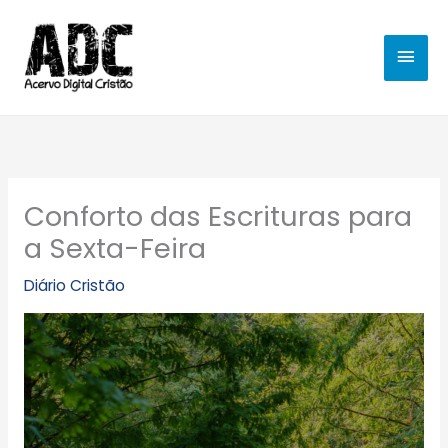
Ir
MEN
para
o
PRIN
conteúdo
Conforto das Escrituras para
a Sexta-Feira
Diário Cristão