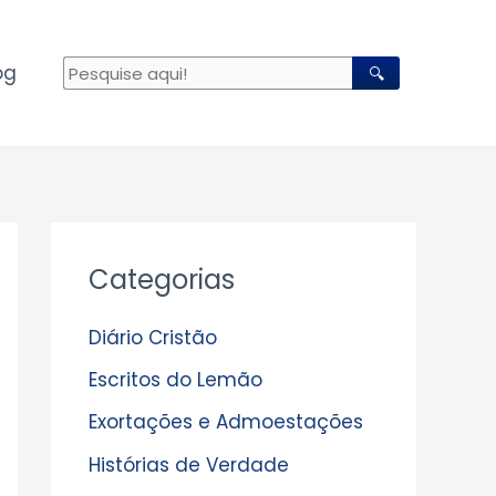
og
🔍
A
Categorias
r
q
Diário Cristão
u
Escritos do Lemão
i
Exortações e Admoestações
v
Histórias de Verdade
o