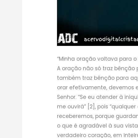
“Minha oração voltava para o 
A oração não só traz bênção
também traz bênção para aque
orar efetivamente, devemos 
Senhor. “Se eu atender à ini
me ouvirá” [2], pois “qualquer
receberemos, porque guarda
o que é agradável à sua vist
verdadeiro coração, em inteir