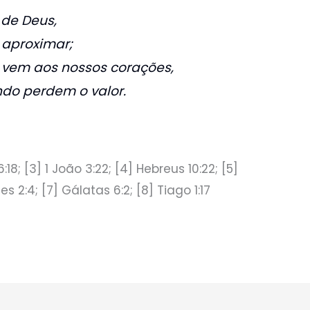
 de Deus,
 aproximar;
vem aos nossos corações,
ndo perdem o valor.
:18; [3] 1 João 3:22; [4] Hebreus 10:22; [5]
ses 2:4; [7] Gálatas 6:2; [8] Tiago 1:17