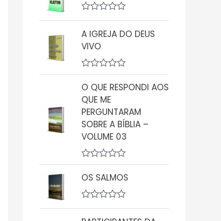
i
a
A
ç
v
A IGREJA DO DEUS
ã
a
o
l
VIVO
0
i
d
a
e
ç
A
5
ã
v
o
O QUE RESPONDI AOS
a
0
QUE ME
l
d
i
PERGUNTARAM
e
a
5
SOBRE A BÍBLIA –
ç
ã
VOLUME 03
o
0
d
A
e
v
5
OS SALMOS
a
l
i
A
a
v
ç