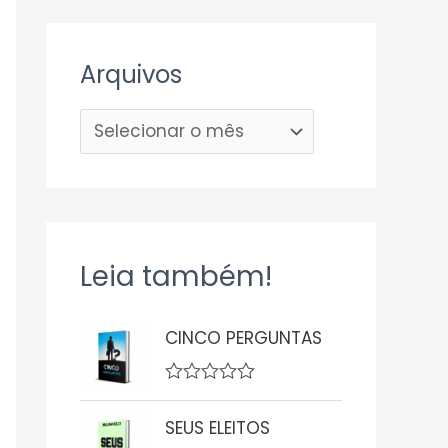
Arquivos
Leia também!
CINCO PERGUNTAS
A
v
SEUS ELEITOS
a
l