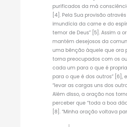
purificados da má consciênci
[4]. Pela Sua provisão atravé
imundícia da carne e do espír
temor de Deus” [5]. Assim a o
mantém desejosos da comun
uma bênção àquele que ora p
torna preocupados com os ou
cada um para o que é propr
para o que é dos outros” [6]
“levar as cargas uns dos outros
Além disso, a oração nos tor
perceber que “toda a boa dád
[8]. “Minha oração voltava par