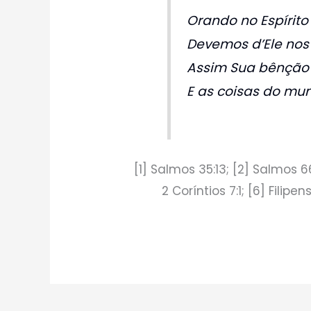
Orando no Espírito
Devemos d’Ele nos
Assim Sua bênção 
E as coisas do mu
[1] Salmos 35:13; [2] Salmos 66
2 Coríntios 7:1; [6] Filipen