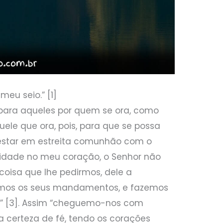
meu seio.” [1]
 para aqueles por quem se ora, como
le que ora, pois, para que se possa
estar em estreita comunhão com o
quidade no meu coração, o Senhor não
 coisa que lhe pedirmos, dele a
mos os seus mandamentos, e fazemos
a” [3]. Assim “cheguemo-nos com
a certeza de fé, tendo os corações