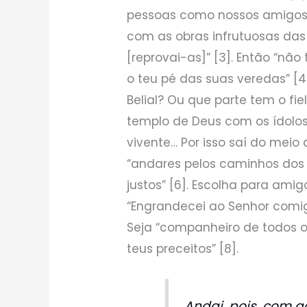
pessoas como nossos amigos
com as obras infrutuosas das
[reprovai-as]” [3]. Então “nã
o teu pé das suas veredas” [4]
Belial? Ou que parte tem o fie
templo de Deus com os ídolos
vivente… Por isso saí do meio 
“andares pelos caminhos dos 
justos” [6]. Escolha para ami
“Engrandecei ao Senhor comig
Seja “companheiro de todos 
teus preceitos” [8].
Andai, pois, com 