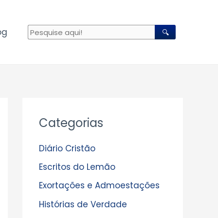
og
🔍
A
Categorias
r
q
Diário Cristão
u
Escritos do Lemão
i
Exortações e Admoestações
v
Histórias de Verdade
o