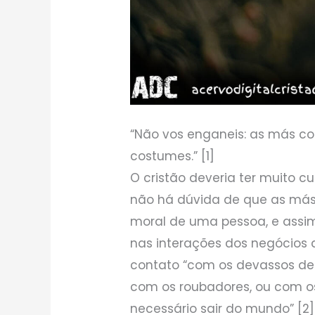
“Não vos enganeis: as más c
costumes.” [1]
O cristão deveria ter muito c
não há dúvida de que as má
moral de uma pessoa, e assi
nas interações dos negócios d
contato “com os devassos de
com os roubadores, ou com os
necessário sair do mundo” [2].