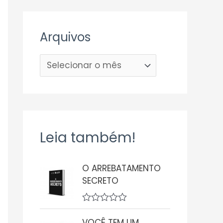
Arquivos
Leia também!
O ARREBATAMENTO
SECRETO
A
v
VOCÊ TEM UM