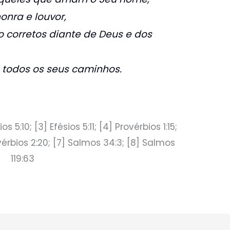
nra e louvor,
 corretos diante de Deus e dos
todos os seus caminhos.
ios 5:10; [3] Efésios 5:11; [4] Provérbios 1:15;
ovérbios 2:20; [7] Salmos 34:3; [8] Salmos
119:63