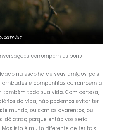
onversações corrompem os bons
uidado na escolha de seus amigos, pois
s amizades e companhias corrompem a
m também toda sua vida. Com certeza,
iários da vida, não podemos evitar ter
ste mundo, ou com os avarentos, ou
 idólatras; porque então vos seria
 Mas isto é muito diferente de ter tais