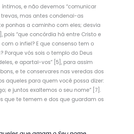
 íntimos, e não devemos “comunicar
 trevas, mas antes condenai-as
o te ponhas a caminho com eles; desvia
, pois “que concórdia há entre Cristo e
l com o infiel? E que consenso tem o
? Porque vós sois o templo do Deus
deles, e apartai-vos” [5], para assim
bons, e te conservares nas veredas dos
gos aqueles para quem você possa dizer:
o; e juntos exaltemos o seu nome” [7].
os que te temem e dos que guardam os
aqueles que amam o Seu nome,