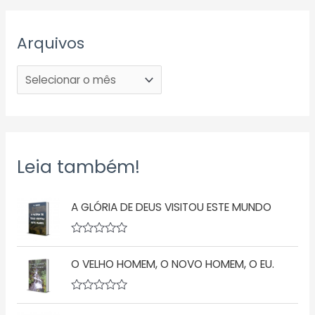
Arquivos
Leia também!
A GLÓRIA DE DEUS VISITOU ESTE MUNDO
A
v
O VELHO HOMEM, O NOVO HOMEM, O EU.
a
l
i
a
A
ç
v