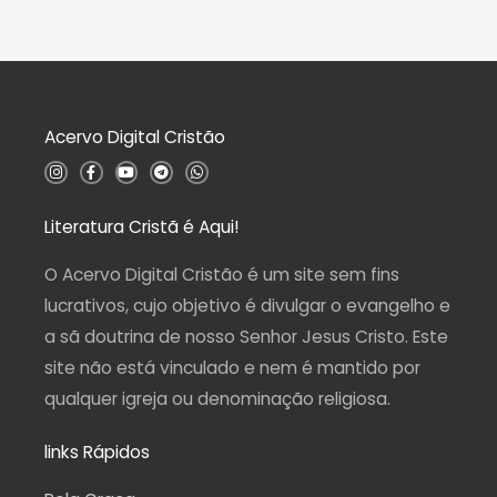
l
0
i
d
a
e
ç
5
ã
o
0
d
Acervo Digital Cristão
e
5
I
F
Y
T
W
n
a
o
e
h
s
c
u
l
a
t
e
t
e
t
a
b
u
g
s
Literatura Cristã é Aqui!
g
o
b
r
a
r
o
e
a
p
a
k
m
p
O Acervo Digital Cristão é um site sem fins
m
-
f
lucrativos, cujo objetivo é divulgar o evangelho e
a sã doutrina de nosso Senhor Jesus Cristo. Este
site não está vinculado e nem é mantido por
qualquer igreja ou denominação religiosa.
links Rápidos