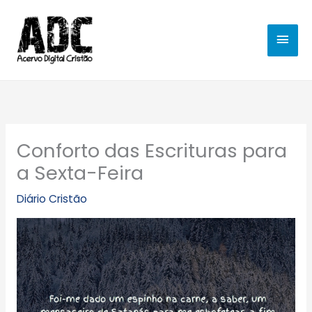
Ir
MEN
para
o
PRIN
conteúdo
Conforto das Escrituras para
a Sexta-Feira
Diário Cristão