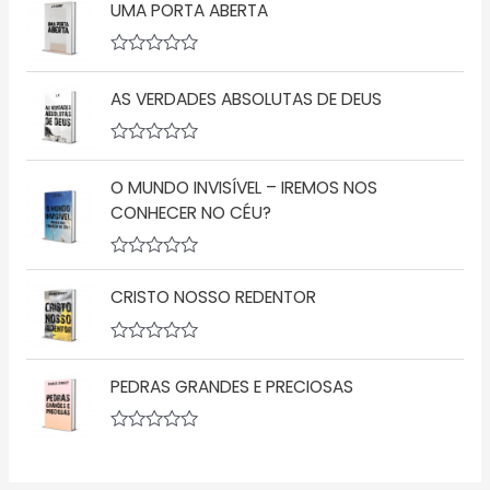
ã
UMA PORTA ABERTA
a
o
l
0
i
d
a
A
e
ç
v
5
ã
AS VERDADES ABSOLUTAS DE DEUS
a
o
l
0
i
d
a
A
e
ç
v
5
ã
O MUNDO INVISÍVEL – IREMOS NOS
a
o
l
CONHECER NO CÉU?
0
i
d
a
e
ç
5
A
ã
v
o
CRISTO NOSSO REDENTOR
a
0
l
d
i
e
a
5
A
ç
v
PEDRAS GRANDES E PRECIOSAS
ã
a
o
l
0
i
d
a
A
e
ç
v
5
ã
a
o