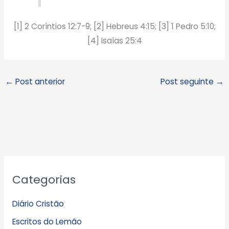
[1] 2 Coríntios 12:7-9; [2] Hebreus 4:15; [3] 1 Pedro 5:10;
[4] Isaías 25:4
←
Post anterior
Post seguinte
→
A
Categorias
r
q
Diário Cristão
u
Escritos do Lemão
i