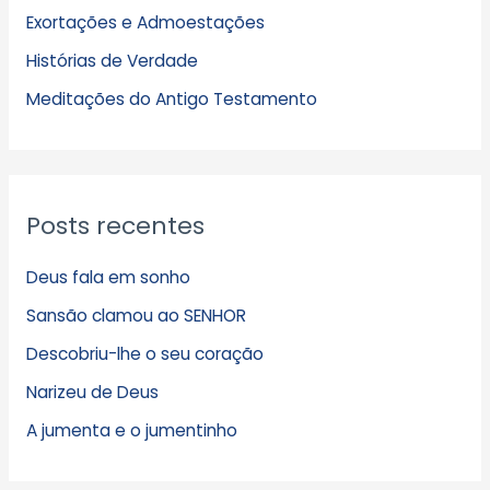
Exortações e Admoestações
v
Histórias de Verdade
o
s
Meditações do Antigo Testamento
Posts recentes
Deus fala em sonho
Sansão clamou ao SENHOR
Descobriu-lhe o seu coração
Narizeu de Deus
A jumenta e o jumentinho