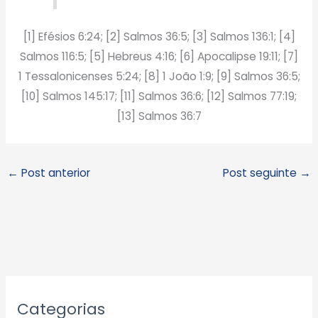
[1] Efésios 6:24; [2] Salmos 36:5; [3] Salmos 136:1; [4]
Salmos 116:5; [5] Hebreus 4:16; [6] Apocalipse 19:11; [7]
1 Tessalonicenses 5:24; [8] 1 João 1:9; [9] Salmos 36:5;
[10] Salmos 145:17; [11] Salmos 36:6; [12] Salmos 77:19;
[13] Salmos 36:7
←
Post anterior
Post seguinte
→
A
Categorias
r