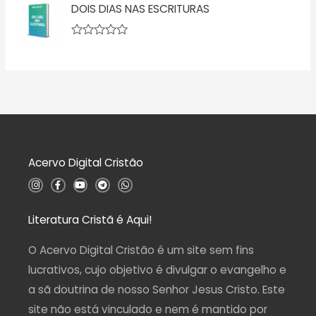
DOIS DIAS NAS ESCRITURAS
ã
a
o
l
0
i
d
a
A
e
ç
v
5
ã
a
o
l
0
i
d
a
e
ç
5
ã
o
0
d
Acervo Digital Cristão
e
5
I
F
Y
T
W
n
a
o
e
h
s
c
u
l
a
t
e
t
e
t
a
b
u
g
s
Literatura Cristã é Aqui!
g
o
b
r
a
r
o
e
a
p
a
k
m
p
O Acervo Digital Cristão é um site sem fins
m
-
f
lucrativos, cujo objetivo é divulgar o evangelho e
a sã doutrina de nosso Senhor Jesus Cristo. Este
site não está vinculado e nem é mantido por