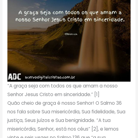
“A graça seja com todos os que amam a nosso
Senhor Jesus Cristo em sinceridade.” [1]
Quão cheio de graça é nosso Senhor! O Salmo 36
nos fala sobre Sua misericórdia, Sua fidelidade, Sua
justiça, Seus juízos e Sua benignidade. “A tua
misericórdia, Senhor, está nos céus” [2], e lemos
vinte e seis vezes no Salmo 136 que “a sua