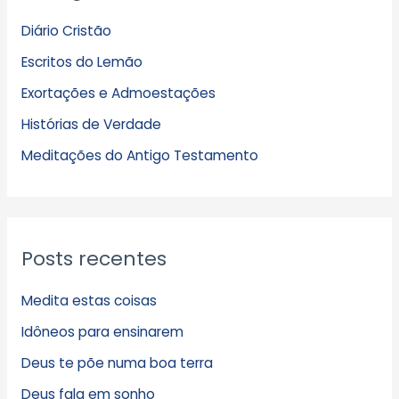
q
Diário Cristão
u
Escritos do Lemão
i
Exortações e Admoestações
v
Histórias de Verdade
o
s
Meditações do Antigo Testamento
Posts recentes
Medita estas coisas
Idôneos para ensinarem
Deus te põe numa boa terra
Deus fala em sonho