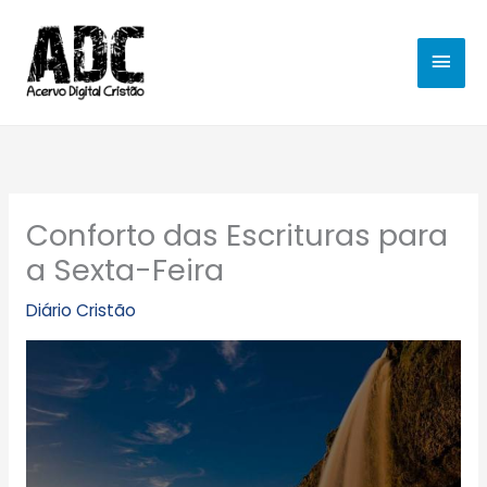
Ir
MEN
para
o
PRIN
conteúdo
Conforto das Escrituras para
a Sexta-Feira
Diário Cristão