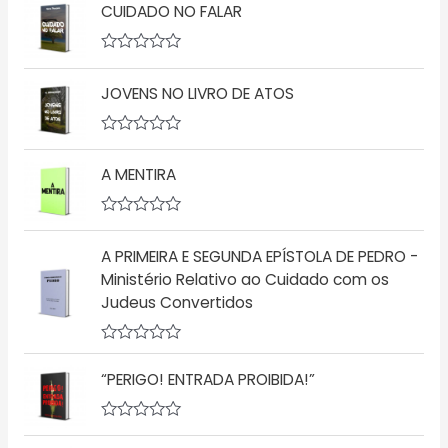
CUIDADO NO FALAR
a
l
i
a
A
ç
v
ã
JOVENS NO LIVRO DE ATOS
a
o
l
0
i
d
a
A
e
ç
v
5
ã
A MENTIRA
a
o
l
0
i
d
a
A
e
ç
v
5
ã
A PRIMEIRA E SEGUNDA EPÍSTOLA DE PEDRO -
a
o
l
Ministério Relativo ao Cuidado com os
0
i
d
Judeus Convertidos
a
e
ç
5
ã
o
A
0
v
d
“PERIGO! ENTRADA PROIBIDA!”
a
e
l
5
i
a
A
ç
v