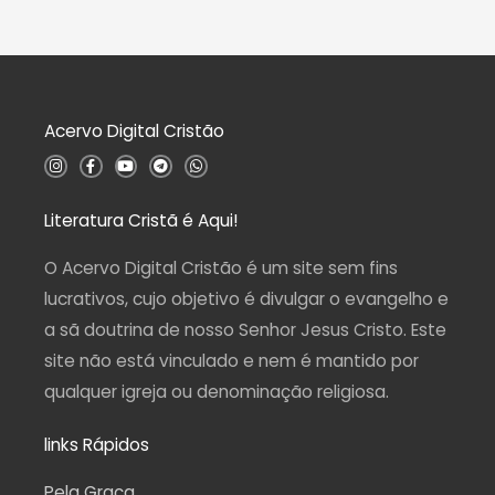
0
i
d
a
e
ç
5
ã
o
0
d
Acervo Digital Cristão
e
5
I
F
Y
T
W
n
a
o
e
h
s
c
u
l
a
t
e
t
e
t
a
b
u
g
s
Literatura Cristã é Aqui!
g
o
b
r
a
r
o
e
a
p
a
k
m
p
O Acervo Digital Cristão é um site sem fins
m
-
f
lucrativos, cujo objetivo é divulgar o evangelho e
a sã doutrina de nosso Senhor Jesus Cristo. Este
site não está vinculado e nem é mantido por
qualquer igreja ou denominação religiosa.
links Rápidos
Pela Graça