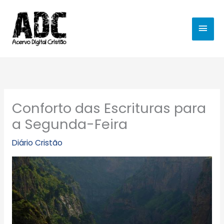
Ir
MEN
para
o
PRIN
conteúdo
Conforto das Escrituras para
a Segunda-Feira
Diário Cristão