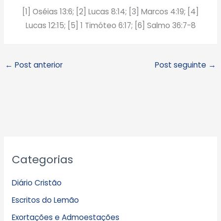
[1] Oséias 13:6; [2] Lucas 8:14; [3] Marcos 4:19; [4]
Lucas 12:15; [5] 1 Timóteo 6:17; [6] Salmo 36:7-8
←
Post anterior
Post seguinte
→
A
Categorias
r
q
Diário Cristão
u
Escritos do Lemão
i
Exortações e Admoestações
v