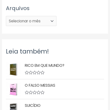
Arquivos
Leia também!
RICO EM QUE MUNDO?
A
v
O FALSO MESSIAS
a
l
i
a
A
ç
v
ã
SUICÍDIO
a
o
l