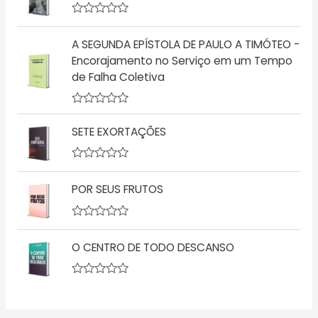
0
i
d
a
A
e
ç
v
5
ã
A SEGUNDA EPÍSTOLA DE PAULO A TIMÓTEO -
a
o
l
Encorajamento no Serviço em um Tempo
0
i
d
de Falha Coletiva
a
e
ç
5
ã
o
A
0
v
d
SETE EXORTAÇÕES
a
e
l
5
i
a
A
ç
v
POR SEUS FRUTOS
ã
a
o
l
0
i
d
a
A
e
ç
v
5
ã
O CENTRO DE TODO DESCANSO
a
o
l
0
i
d
a
A
e
ç
v
5
ã
a
o
l