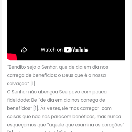
“Bendito seja o Senhor, que de dia em dia nos
carrega de benefícios; o Deus que é a nossa
salvação” [1]
O Senhor não abençoa Seu povo com pouca
fidelidade; Ele “de dia em dia nos carrega de
benefícios” [1]. Às vezes, Ele “nos carrega” com
coisas que não nos parecem benéficas, mas nunca
esqueçamos que “aquele que examina os corações”