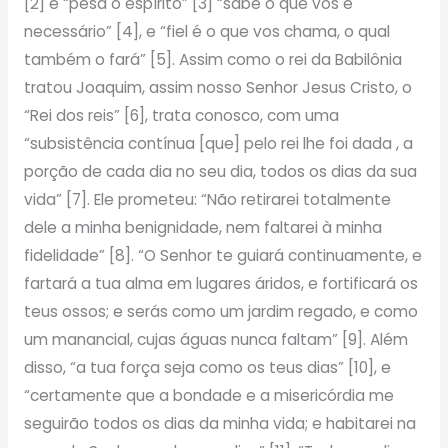
[2] e “pesa o espírito” [3] “sabe o que vos é
necessário” [4], e “fiel é o que vos chama, o qual
também o fará” [5]. Assim como o rei da Babilônia
tratou Joaquim, assim nosso Senhor Jesus Cristo, o
“Rei dos reis” [6], trata conosco, com uma
“subsistência contínua [que] pelo rei lhe foi dada , a
porção de cada dia no seu dia, todos os dias da sua
vida” [7]. Ele prometeu: “Não retirarei totalmente
dele a minha benignidade, nem faltarei à minha
fidelidade” [8]. “O Senhor te guiará continuamente, e
fartará a tua alma em lugares áridos, e fortificará os
teus ossos; e serás como um jardim regado, e como
um manancial, cujas águas nunca faltam” [9]. Além
disso, “a tua força seja como os teus dias” [10], e
“certamente que a bondade e a misericórdia me
seguirão todos os dias da minha vida; e habitarei na