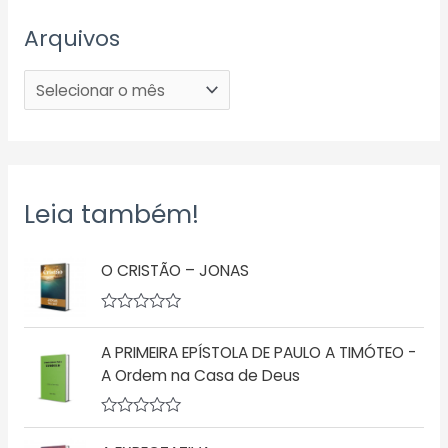
Arquivos
Leia também!
O CRISTÃO – JONAS
A
v
A PRIMEIRA EPÍSTOLA DE PAULO A TIMÓTEO -
a
l
A Ordem na Casa de Deus
i
a
ç
A
ã
v
o