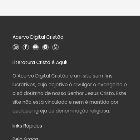
0
i
d
a
e
ç
5
ã
o
0
d
Acervo Digital Cristão
e
5
I
F
Y
T
W
n
a
o
e
h
s
c
u
l
a
t
e
t
e
t
a
b
u
g
s
Literatura Cristã é Aqui!
g
o
b
r
a
r
o
e
a
p
a
k
m
p
O Acervo Digital Cristão é um site sem fins
m
-
f
lucrativos, cujo objetivo é divulgar o evangelho e
a sã doutrina de nosso Senhor Jesus Cristo. Este
site não está vinculado e nem é mantido por
qualquer igreja ou denominação religiosa.
links Rápidos
Pela Graça