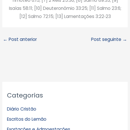
Timóteo 6:15; [7] 2 Reis 25:30; [8] Salmo 89:33; [9]
Isaías 58:11; [10] Deuteronômio 33:25; [11] Salmo 23:6;
[12] Salmo 72:15; [13] Lamentações 3:22‑23
←
Post anterior
Post seguinte
→
A
Categorias
r
q
Diário Cristão
u
Escritos do Lemão
i
Exortações e Admoestações