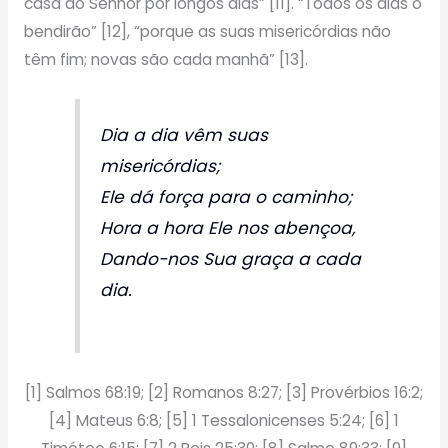
casa do Senhor por longos dias” [11]. “Todos os dias o
bendirão” [12], “porque as suas misericórdias não
têm fim; novas são cada manhã” [13].
Dia a dia vêm suas
misericórdias;
Ele dá força para o caminho;
Hora a hora Ele nos abençoa,
Dando-nos Sua graça a cada
dia.
[1] Salmos 68:19; [2] Romanos 8:27; [3] Provérbios 16:2;
[4] Mateus 6:8; [5] 1 Tessalonicenses 5:24; [6] 1