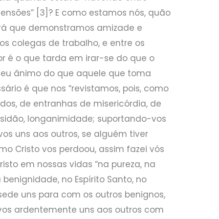
ssensões” [3]? E como estamos nós, quão
erá que demonstramos amizade e
os colegas de trabalho, e entre os
r é o que tarda em irar-se do que o
 seu ânimo do que aquele que toma
ário é que nos “revistamos, pois, como
dos, de entranhas de misericórdia, de
sidão, longanimidade; suportando-vos
os uns aos outros, se alguém tiver
mo Cristo vos perdoou, assim fazei vós
isto em nossas vidas “na pureza, na
 benignidade, no Espírito Santo, no
“sede uns para com os outros benignos,
i-vos ardentemente uns aos outros com