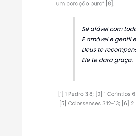
um coração puro” [8].
Sê afável com tod
E amável e gentil 
Deus te recompen
Ele te dará graça.
[1] 1 Pedro 3:8; [2] 1 Coríntios 6
[5] Colossenses 3:12-13; [6] 2 