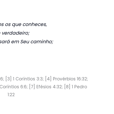
os os que conheces,
e verdadeiro;
sará em Seu caminho;
:6; [3] 1 Coríntios 3:3; [4] Provérbios 16:32;
Coríntios 6:6; [7] Efésios 4:32; [8] 1 Pedro
1:22