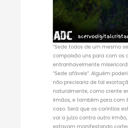
“Sede todos de um mesmo se
compaixão uns para com os o
entranhavelmente misericordio
“Sede afáveis”. Alguém poder
não precisaria de tal exortaç
naturalmente, como crente em
irmãos, e também para com t
caso. Será que os coríntios 
vai a juízo contra outro irmão,
estavam manifestando corte