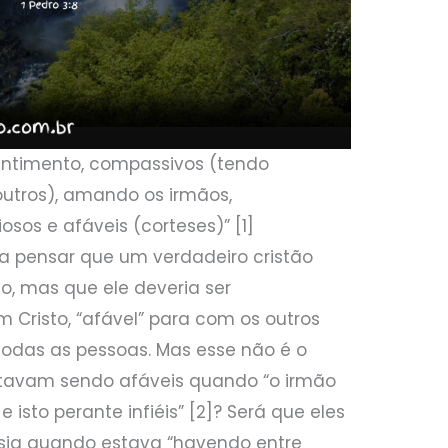
ntimento, compassivos (tendo
utros), amando os irmãos,
sos e afáveis (corteses)” [1]
ia pensar que um verdadeiro cristão
ão, mas que ele deveria ser
 Cristo, “afável” para com os outros
odas as pessoas. Mas esse não é o
estavam sendo afáveis quando “o irmão
 e isto perante infiéis” [2]? Será que eles
sia quando estava “havendo entre