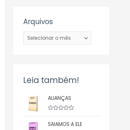
Arquivos
Leia também!
ALIANÇAS
A
v
SAIAMOS A ELE
a
l