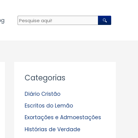
og
🔍
A
Categorias
r
q
Diário Cristão
u
Escritos do Lemão
i
Exortações e Admoestações
v
Histórias de Verdade
o