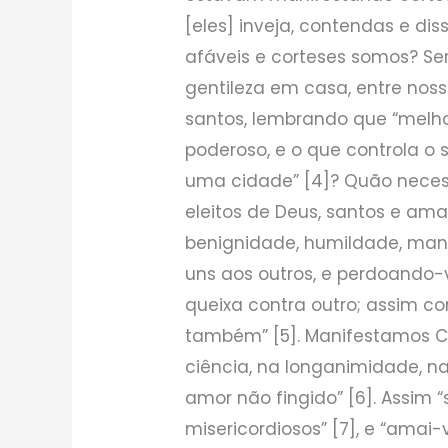
[eles] inveja, contendas e di
afáveis e corteses somos? S
gentileza em casa, entre noss
santos, lembrando que “melho
poderoso, e o que controla o
uma cidade” [4]? Quão necess
eleitos de Deus, santos e ama
benignidade, humildade, man
uns aos outros, e perdoando-v
queixa contra outro; assim co
também” [5]. Manifestamos Cr
ciência, na longanimidade, na
amor não fingido” [6]. Assim 
misericordiosos” [7], e “ama