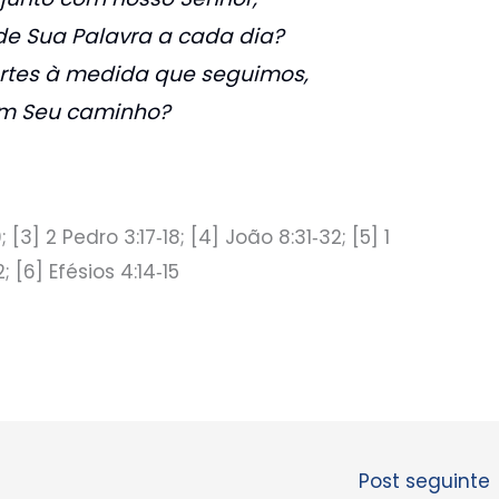
e Sua Palavra a cada dia?
rtes à medida que seguimos,
m Seu caminho?
; [3] 2 Pedro 3:17‑18; [4] João 8:31‑32; [5] 1
; [6] Efésios 4:14‑15
Post seguinte