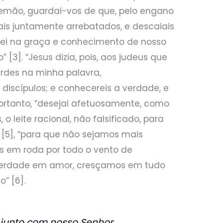
emão, guardai-vos de que, pelo engano
is juntamente arrebatados, e descaiais
cei na graça e conhecimento de nosso
” [3]. “Jesus dizia, pois, aos judeus que
rdes na minha palavra,
discípulos; e conhecereis a verdade, e
 Portanto, “desejai afetuosamente, como
 leite racional, não falsificado, para
 [5], “para que não sejamos mais
s em roda por todo o vento de
 verdade em amor, cresçamos em tudo
” [6].
unto com nosso Senhor,