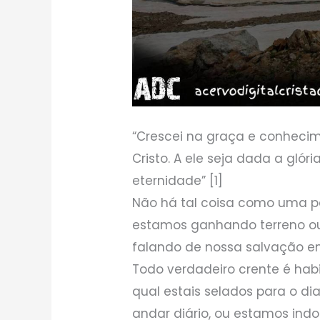
“Crescei na graça e conhecim
Cristo. A ele seja dada a glór
eternidade” [1]
Não há tal coisa como uma pa
estamos ganhando terreno ou
falando de nossa salvação em 
Todo verdadeiro crente é habi
qual estais selados para o di
andar diário, ou estamos indo 