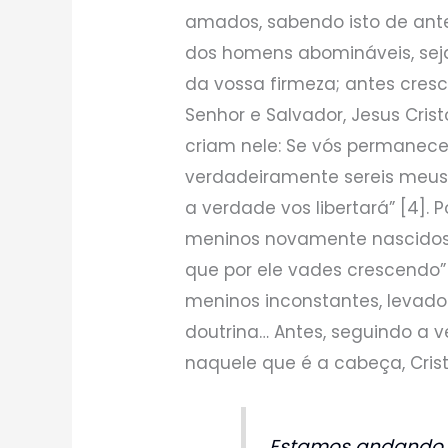
amados, sabendo isto de ant
dos homens abomináveis, seja
da vossa firmeza; antes cres
Senhor e Salvador, Jesus Cristo
criam nele: Se vós permanece
verdadeiramente sereis meus 
a verdade vos libertará” [4].
meninos novamente nascidos, o
que por ele vades crescendo”
meninos inconstantes, levado
doutrina… Antes, seguindo a
naquele que é a cabeça, Cristo
Estamos andando j