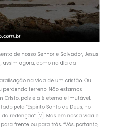
ento de nosso Senhor e Salvador, Jesus
ia, assim agora, como no dia da
ralisação na vida de um cristão. Ou
 perdendo terreno. Não estamos
Cristo, pois ela é eterna e imutável.
tado pelo “Espírito Santo de Deus, no
a da redenção” [2]. Mas em nossa vida e
para frente ou para trás. “Vós, portanto,