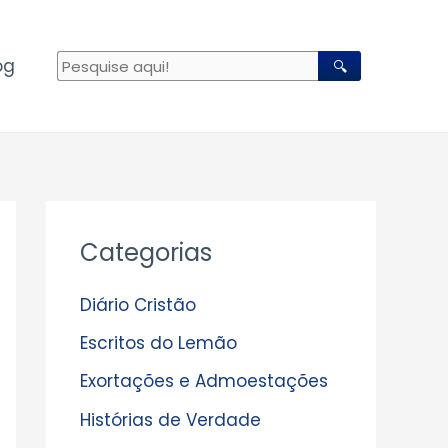
og
🔍
A
Categorias
r
q
Diário Cristão
u
Escritos do Lemão
i
Exortações e Admoestações
v
Histórias de Verdade
o