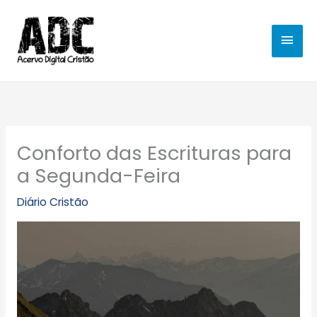
Ir
MEN
para
o
PRIN
conteúdo
Conforto das Escrituras para
a Segunda-Feira
Diário Cristão