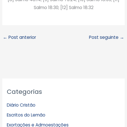
Salmo 18:30; [12] Salmo 18:32
←
Post anterior
Post seguinte
→
A
Categorias
r
q
Diário Cristão
u
Escritos do Lemão
i
Exortações e Admoestações
v