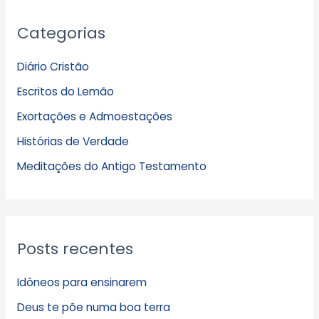
A
Categorias
r
q
Diário Cristão
u
Escritos do Lemão
i
Exortações e Admoestações
v
Histórias de Verdade
o
s
Meditações do Antigo Testamento
Posts recentes
Idôneos para ensinarem
Deus te põe numa boa terra