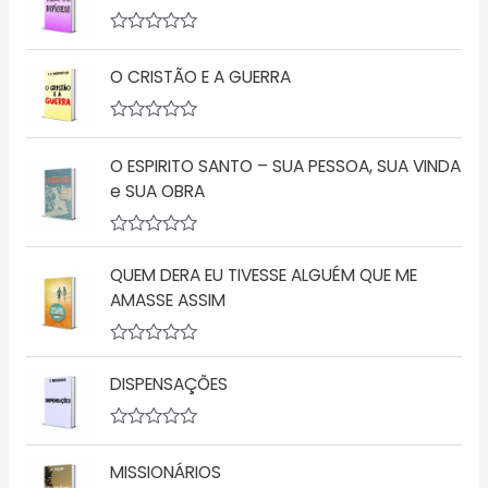
A
v
O CRISTÃO E A GUERRA
a
l
i
a
A
ç
v
ã
O ESPIRITO SANTO – SUA PESSOA, SUA VINDA
a
o
l
e SUA OBRA
0
i
d
a
e
ç
5
A
ã
v
o
QUEM DERA EU TIVESSE ALGUÉM QUE ME
a
0
l
d
AMASSE ASSIM
i
e
a
5
ç
A
ã
v
o
DISPENSAÇÕES
a
0
l
d
i
e
a
A
5
ç
v
MISSIONÁRIOS
ã
a
o