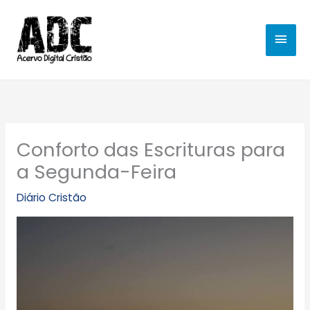
Ir
MEN
para
o
PRIN
conteúdo
Conforto das Escrituras para
a Segunda-Feira
Diário Cristão