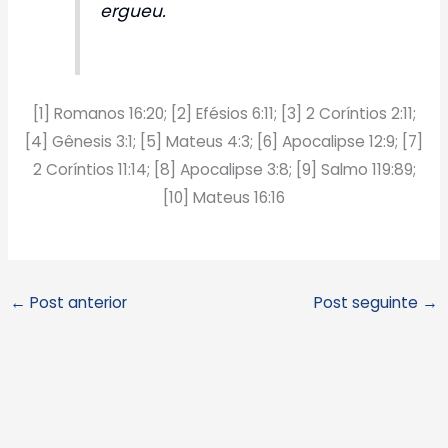
ergueu.
[1] Romanos 16:20; [2] Efésios 6:11; [3] 2 Coríntios 2:11;
[4] Gênesis 3:1; [5] Mateus 4:3; [6] Apocalipse 12:9; [7]
2 Coríntios 11:14; [8] Apocalipse 3:8; [9] Salmo 119:89;
[10] Mateus 16:16
←
Post anterior
Post seguinte
→