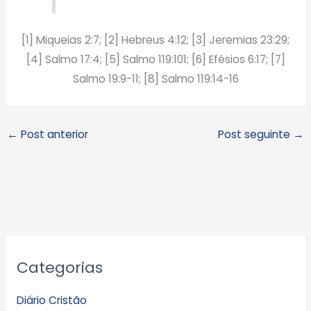
[1] Miqueias 2:7; [2] Hebreus 4:12; [3] Jeremias 23:29;
[4] Salmo 17:4; [5] Salmo 119:101; [6] Efésios 6:17; [7]
Salmo 19:9-11; [8] Salmo 119:14-16
←
Post anterior
Post seguinte
→
A
Categorias
r
q
Diário Cristão
u