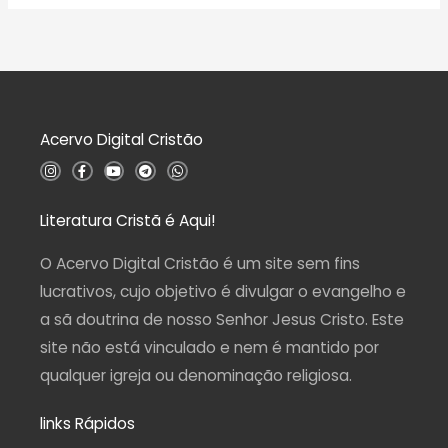
a
o
l
0
i
d
a
e
ç
5
ã
o
0
d
Acervo Digital Cristão
e
5
I
F
Y
T
W
n
a
o
e
h
s
c
u
l
a
t
e
t
e
t
a
b
u
g
s
Literatura Cristã é Aqui!
g
o
b
r
a
r
o
e
a
p
a
k
m
p
O Acervo Digital Cristão é um site sem fins
m
-
f
lucrativos, cujo objetivo é divulgar o evangelho e
a sã doutrina de nosso Senhor Jesus Cristo. Este
site não está vinculado e nem é mantido por
qualquer igreja ou denominação religiosa.
links Rápidos