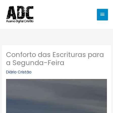
Ir
MEN
para
o
PRIN
conteúdo
Conforto das Escrituras para
a Segunda-Feira
Diário Cristão