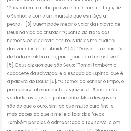
“Porventura a minha palavra não é como o fogo, diz
o Senhor, e como um martelo que esmiúça a
pedra?” [3] Quem pode medir o valor da Palavra de
Deus na vida do cristão? “Quanto ao trato dos
homens, pela palavra dos teus lábios me guardei
das veredas do destruidor” [4]. “Desviei os meus pés
de todo caminho mau, para guardar a tua palavra”
[5]. Deus diz aos que são Seus: “Tomai também o
capacete da salvação, e a espada do Espírito, que é
a palavra de Deus” [6]. “O temor do Senhor é limpo, e
permanece eternamente; os juízos do Senhor são
verdadeiros e justos juntamente. Mais desejáveis
são do que o ouro, sim, do que muito ouro fino; e
mais doces do que o mel e o licor dos favos.
Também por eles é admoestado o teu servo; e em
os guardar há grande recompensa” [7]. “Regozijo-