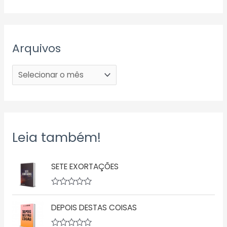
Arquivos
Leia também!
SETE EXORTAÇÕES
A
v
DEPOIS DESTAS COISAS
a
l
i