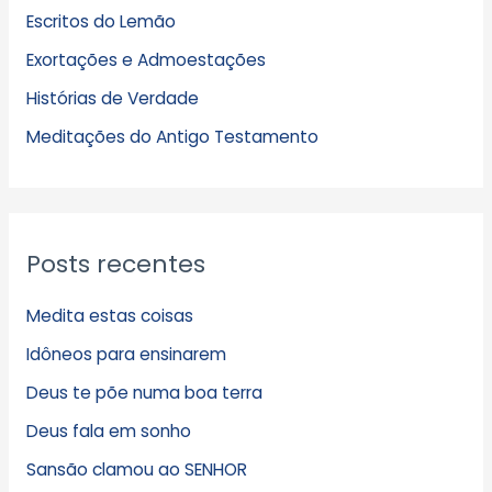
Escritos do Lemão
i
Exortações e Admoestações
v
Histórias de Verdade
o
s
Meditações do Antigo Testamento
Posts recentes
Medita estas coisas
Idôneos para ensinarem
Deus te põe numa boa terra
Deus fala em sonho
Sansão clamou ao SENHOR