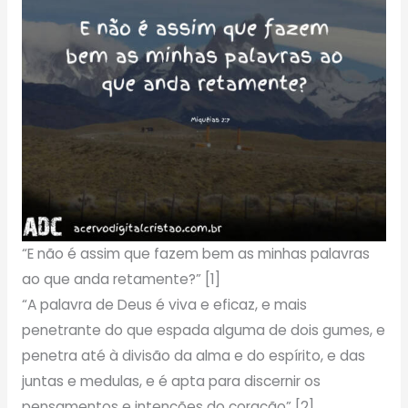
“E não é assim que fazem bem as minhas palavras
ao que anda retamente?” [1]
“A palavra de Deus é viva e eficaz, e mais
penetrante do que espada alguma de dois gumes, e
penetra até à divisão da alma e do espírito, e das
juntas e medulas, e é apta para discernir os
pensamentos e intenções do coração” [2].